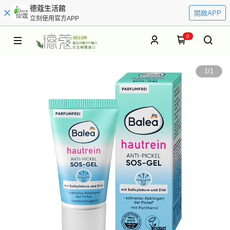
德蔻生活館
開啟APP
立刻使用官方APP
0
1
/
1