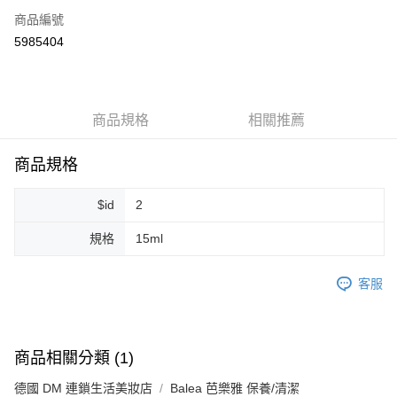
商品編號
超商取貨付款
5985404
LINE Pay
Apple Pay
商品規格
相關推薦
街口支付
悠遊付
商品規格
Google Pay
$id
2
ATM付款
規格
15ml
運送方式
客服
全家取貨付款
每筆NT$80，滿NT$999(含以上)免運費
全家純取貨 (先付款
商品相關分類 (1)
每筆NT$80，滿NT$999(含以上)免運費
德國 DM 連鎖生活美妝店
Balea 芭樂雅 保養/清潔