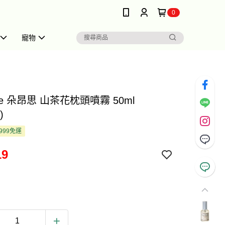
0
寵物
nce 朵昂思 山茶花枕頭噴霧 50ml
)
999免運
19