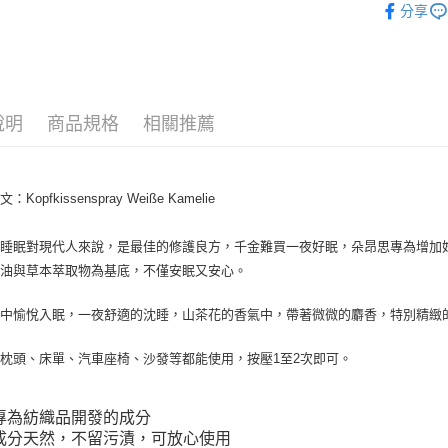
分享
ATM付款
運送方式
全家取貨
說明
商品規格
相關推薦
每筆NT$8
全家純取貨
Kopfkissenspray Weiße Kamelie
每筆NT$8
的睡眠對現代人來說，是最佳的修護良方，千金難買一夜好眠，朵昂思專為增加
7-11取貨
精油與草本萃取物為基底，不僅安眠又安心。
每筆NT$8
7-11純取
氛中愉悅入眠，一夜舒適的沈睡，山茶花的香氣中，帶著微微的麝香，特別精緻
每筆NT$8
枕頭、床單、汽車座椅、沙發等都能使用，按壓1至2次即可。
宅配
每筆NT$1
專為紡織品開發的成分
成分天然，不留污漬，可放心使用
離島宅配