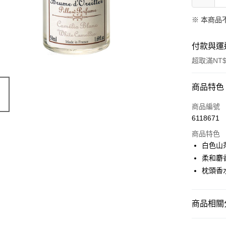
※ 本商品
付款與運
超取滿NT$
付款方式
商品特色
信用卡一
商品編號
6118671
超商取貨
商品特色
LINE Pay
白色山
柔和麝
Apple Pay
枕頭香
街口支付
悠遊付
商品相關分
Google Pa
天然保養