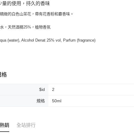
少量的使用，持久的香味
每筆NT$2
：精緻的白色山茶花，帶有花香粉和麝香味。
付款後門
免運費
水，天然酒精25%，植物香氛
qua (water), Alcohol Denat 25% vol, Parfum (fragrance)
規格
$id
2
規格
50ml
熱銷
全站排行