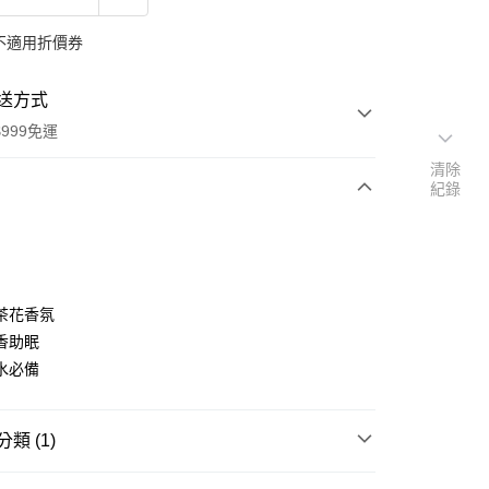
不適用折價券
送方式
999免運
清除
紀錄
次付款
付款
茶花香氛
香助眠
水必備
類 (1)
y
品牌
法國 Durance 朵昂思