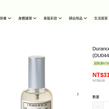
保養
身體護理
美髮彩妝
婦幼用品
生活居家
Dura
(DU044
超取滿NT$
NT$3
NT$538
數量