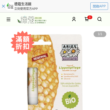
德蔻生活館
開啟APP
立刻使用官方APP
0
1
/
1