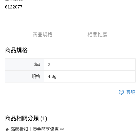
超商取貨付款
6122077
LINE Pay
Apple Pay
商品規格
相關推薦
街口支付
悠遊付
商品規格
Google Pay
$id
2
ATM付款
規格
4.8g
運送方式
客服
全家取貨付款
每筆NT$80，滿NT$999(含以上)免運費
全家純取貨 (先付款
商品相關分類 (1)
每筆NT$80，滿NT$999(含以上)免運費
🔥 滿額折扣｜湊金額享優惠 👀
7-11取貨付款