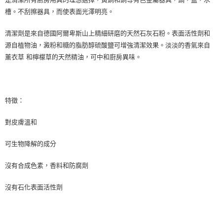
槽。不刮擦器具，而使表面光澤明亮。
清潔劑是來自德國阿爾卑斯山上精細研磨的天然石灰石粉。表面活性劑和
源自植物油，澱粉和糖的脂肪醇硫酸鹽可增強清潔效果。淡淡的香氣來自
薰衣草 和檸檬草的天然精油，可中和廚房異味。
特徵：
對皮膚溫和
可生物降解的成分
沒有合成色素，香料和防腐劑
沒有石化表面活性劑