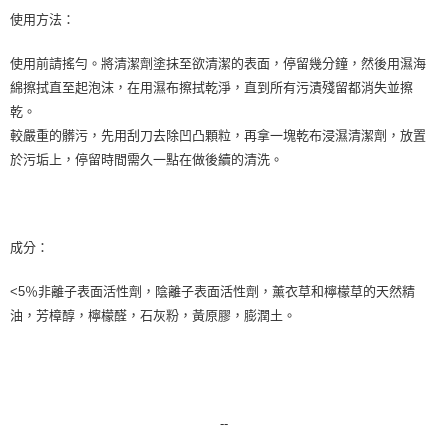
使用方法：
使用前請搖勻。將清潔劑塗抹至欲清潔的表面，停留幾分鐘，然後用濕海
綿擦拭直至起泡沫，在用濕布擦拭乾淨，直到所有污漬殘留都消失並擦
乾。
較嚴重的髒污，先用刮刀去除凹凸顆粒，再拿一塊乾布浸濕清潔劑，放置
於污垢上，停留時間需久一點在做後續的清洗。
成分：
<5％非離子表面活性劑，陰離子表面活性劑，薰衣草和檸檬草的天然精
油，芳樟醇，檸檬醛，石灰粉，黃原膠，膨潤土。
--