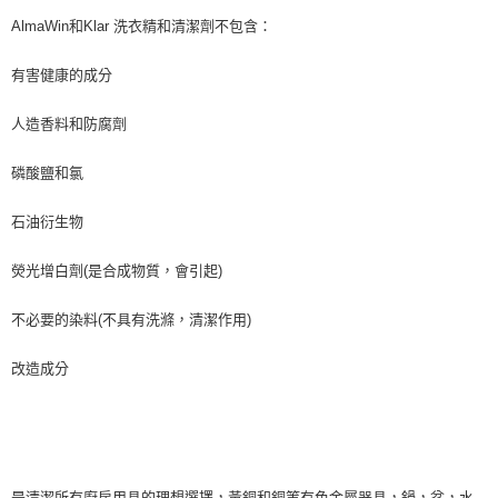
7-11純取貨 (先付款
AlmaWin和Klar 洗衣精和清潔劑不包含：
每筆NT$80，滿NT$999(含以上)免運費
有害健康的成分
宅配
人造香料和防腐劑
每筆NT$100，滿NT$999(含以上)免運費
離島宅配（澎湖、金門、馬祖、小琉球）
磷酸鹽和氯
每筆NT$250，滿NT$3,000(含以上)免運費
石油衍生物
付款後門市自取
免運費
熒光增白劑(是合成物質，會引起)
不必要的染料(不具有洗滌，清潔作用)
改造成分
是清潔所有廚房用具的理想選擇，黃銅和銅等有色金屬器具，鍋，盆，水