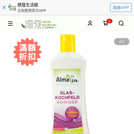
德蔻生活館
開啟APP
立刻使用官方APP
0
1
/
1