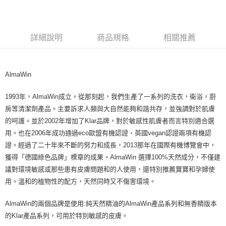
LINE Pay
Apple Pay
詳細說明
商品規格
相關推薦
街口支付
悠遊付
AlmaWin
Google Pay
1993年，AlmaWin成立。從那刻起，我們生產了一系列的洗衣，衛浴，廚
ATM付款
房等清潔劑產品。主要訴求人類與大自然能夠和諧共存，並強調對於肌膚
的呵護。並於2002年增加了Klar品牌，對於敏感性肌膚者而言特別適合選
運送方式
用。也在2006年成功通過eco歐盟有機認證、英國vegan認證兩項有機認
全家取貨付款
證。經過了二十年來不斷的努力和成長，2013那年在國際有機博覽會中，
每筆NT$80，滿NT$999(含以上)免運費
獲得「德國綠色品牌」標章的成果。AlmaWin 選擇100%天然成分，不僅建
議對環境敏感或那些患有皮膚問題和的人使用，還特別推薦寶寶和孕婦使
全家純取貨 (先付款
用。溫和的植物性的配方，天然同時又不傷害環境。
每筆NT$80，滿NT$999(含以上)免運費
AlmaWin的兩個品牌是使用:純天然精油的AlmaWin產品系列和無香精版本
7-11取貨付款
的Klar產品系列，可用於特別敏感的皮膚。
每筆NT$80，滿NT$999(含以上)免運費