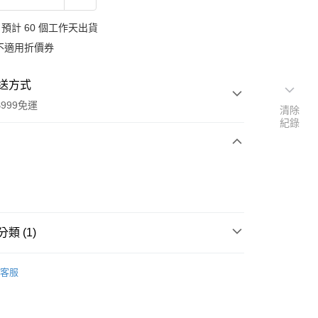
預計 60 個工作天出貨
不適用折價券
送方式
999免運
清除
紀錄
次付款
付款
類 (1)
smann 連鎖生活美妝店
ISANA 護膚/保養
客服