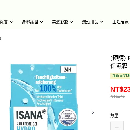
保養
身體護理
美髮彩妝
婦幼用品
生活居家
養
(預購)
保濕霜 5
超取滿NT$
NT$2
NT$245
數量