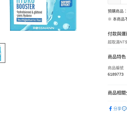
預購商品：
※ 本商品
付款與運
超取滿NT$
付款方式
商品特色
信用卡一
商品編號
6189773
超商取貨
LINE Pay
商品相關分
Apple Pay
德國 Ros
分享
街口支付
悠遊付