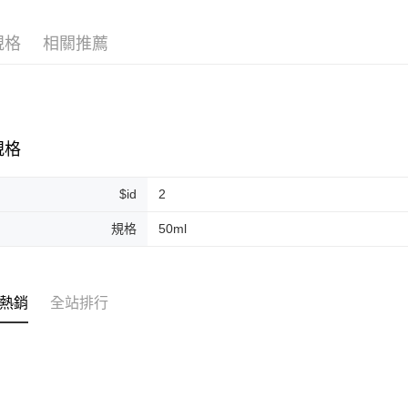
Google Pa
規格
相關推薦
ATM付款
運送方式
全家取貨
規格
每筆NT$8
$id
2
全家純取貨
每筆NT$8
規格
50ml
7-11取貨
每筆NT$8
熱銷
全站排行
7-11純取
每筆NT$8
宅配
每筆NT$1