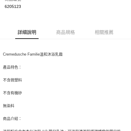
超商取貨付款
6205123
LINE Pay
Apple Pay
詳細說明
商品規格
相關推薦
街口支付
悠遊付
Cremedusche Familie溫和沐浴乳霜
Google Pay
產品特色：
ATM付款
不含微塑料
運送方式
全家取貨付款
不含有機矽
每筆NT$80，滿NT$999(含以上)免運費
無染料
全家純取貨 (先付款
每筆NT$80，滿NT$999(含以上)免運費
商品介紹：
7-11取貨付款