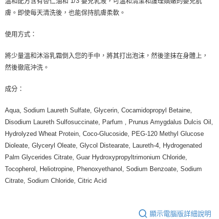
溫和配方含有杏仁油和 1/3 嬰兒乳液，可溫和清潔和護理嬌嫩的嬰兒肌
每筆NT$80，滿NT$999(含以上)免運費
膚。即使每天清洗後，也能保持肌膚柔軟。
7-11純取貨 (先付款
使用方式：
每筆NT$80，滿NT$999(含以上)免運費
將少量溫和沐浴乳霜倒入您的手中，將其打出泡沫，然後塗抹在身體上，
宅配
然後徹底沖洗。
每筆NT$100，滿NT$999(含以上)免運費
成分：
離島宅配（澎湖、金門、馬祖、小琉球）
每筆NT$250，滿NT$3,000(含以上)免運費
Aqua, Sodium Laureth Sulfate, Glycerin, Cocamidopropyl Betaine,
付款後門市自取
Disodium Laureth Sulfosuccinate, Parfum , Prunus Amygdalus Dulcis Oil,
Hydrolyzed Wheat Protein, Coco-Glucoside, PEG-120 Methyl Glucose
免運費
Dioleate, Glyceryl Oleate, Glycol Distearate, Laureth-4, Hydrogenated
Palm Glycerides Citrate, Guar Hydroxypropyltrimonium Chloride,
Tocopherol, Heliotropine, Phenoxyethanol, Sodium Benzoate, Sodium
Citrate, Sodium Chloride, Citric Acid
顯示電腦版詳細說明