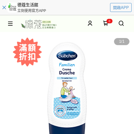
德蔻生活館
開啟APP
立刻使用官方APP
0
1
/
1