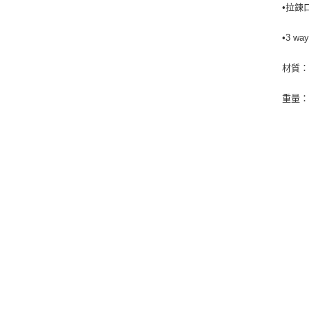
•拉鍊
•3 
材質
重量：