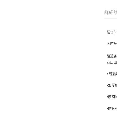
詳細
適合3.
同時身
經過各
商店
• 輕
•加厚
•腰間
•附有