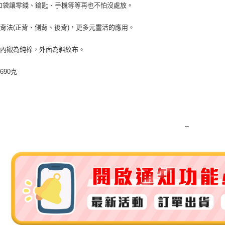
口袋讓零錢、鑰匙、手機等等再也不怕沒處放。
way背法(正背、側背、後背)，更多元靈活的應用。
：內襯為純棉，外面為斜紋布。
690克
--