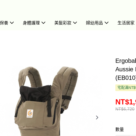
保養
身體護理
美髮彩妝
婦幼用品
生活居家
Ergoba
Auss
(EB010
宅配滿NT$
NT$1,
NT$6,720
數量