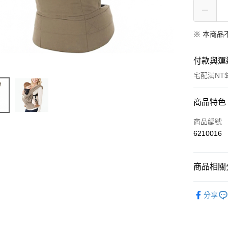
※ 本商品
付款與運
宅配滿NT$
付款方式
商品特色
信用卡一
商品編號
6210016
LINE Pay
Apple Pay
商品相關分
街口支付
嬰幼兒用
分享
悠遊付
Google Pa