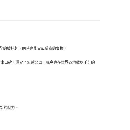
00，滿NT$999(含以上)免運費
安全的被托起，同時也能父母肩背的負擔。
（澎湖、金門、馬祖、小琉球）
50，滿NT$3,000(含以上)免運費
逐漸累積出口碑，滿足了無數父母，現今也在世界各地數以千計的
市自取
肩部的壓力。