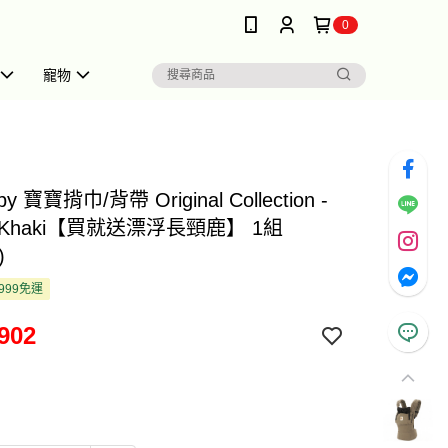
0
寵物
by 寶寶揹巾/背帶 Original Collection -
ie Khaki【買就送漂浮長頸鹿】 1組
)
999免運
902