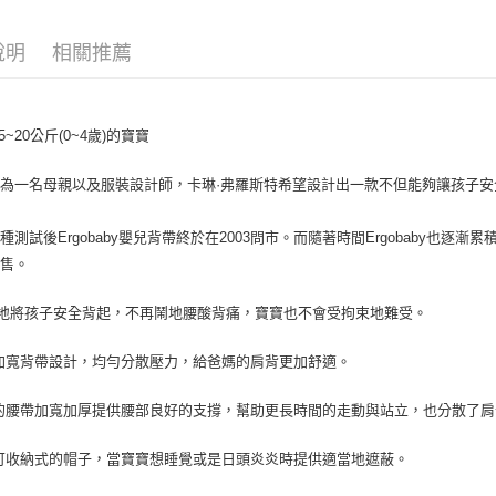
ATM付款
說明
相關推薦
運送方式
宅配
5~20公斤(0~4歲)的寶寶
每筆NT$1
為一名母親以及服裝設計師，卡琳·弗羅斯特希望設計出一款不但能夠讓孩子
離島宅配
每筆NT$2
種測試後Ergobaby嬰兒背帶終於在2003問市。而隨著時間Ergobaby也
出售。
付款後門
免運費
鬆地將孩子安全背起，不再鬧地腰酸背痛，寶寶也不會受拘束地難受。
加寬背帶設計，均勻分散壓力，給爸媽的肩背更加舒適。
的腰帶加寬加厚提供腰部良好的支撐，幫助更長時間的走動與站立，也分散了
可收納式的帽子，當寶寶想睡覺或是日頭炎炎時提供適當地遮蔽。