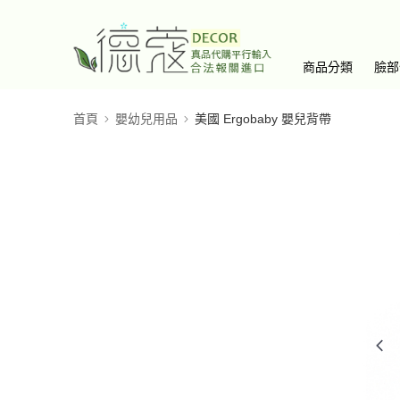
商品分類
臉部
首頁
嬰幼兒用品
美國 Ergobaby 嬰兒背帶