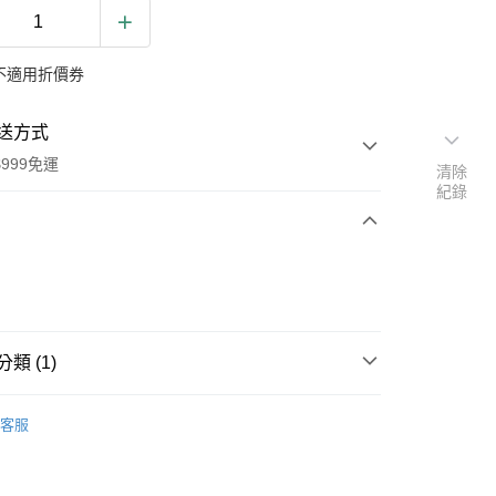
不適用折價券
送方式
999免運
清除
紀錄
次付款
類 (1)
品
美國 Ergobaby 嬰兒背帶
客服
y