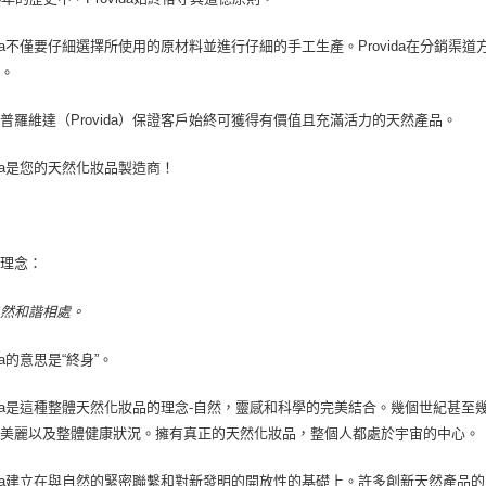
vida不僅要仔細選擇所使用的原材料並進行仔細的手工生產。Provida在分
情。
普羅維達（Provida）保證客戶始終可獲得有價值且充滿活力的天然產品。
vida是您的天然化妝品製造商！
的理念：
自然和諧相處。
ida的意思是“終身”。
vida是這種整體天然化妝品的理念-自然，靈感和科學的完美結合。幾個世紀甚
，美麗以及整體健康狀況。擁有真正的天然化妝品，整個人都處於宇宙的中心。
vida建立在與自然的緊密聯繫和對新發明的開放性的基礎上。許多創新天然產品