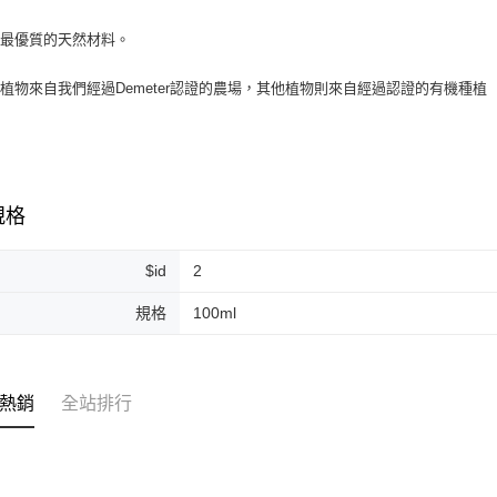
用最優質的天然材料。
植物來自我們經過Demeter認證的農場，其他植物則來自經過認證的有機種植
規格
$id
2
規格
100ml
熱銷
全站排行