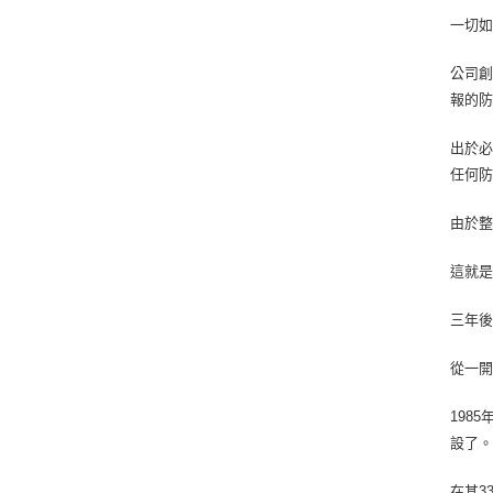
一切
公司創
報的防
出於必
任何
由於
這就是
三年後，
從一開
198
設了
在其3