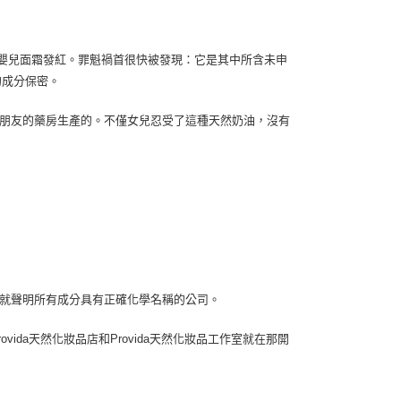
的嬰兒面霜發紅。罪魁禍首很快被發現：它是其中所含未申
的成分保密。
是在朋友的藥房生產的。不僅女兒忍受了這種天然奶油，沒有
開始就聲明所有成分具有正確化學名稱的公司。
vida天然化妝品店和Provida天然化妝品工作室就在那開