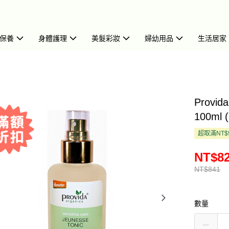
保養
身體護理
美髮彩妝
婦幼用品
生活居家
Provi
100ml 
超取滿NT$
NT$8
NT$841
數量