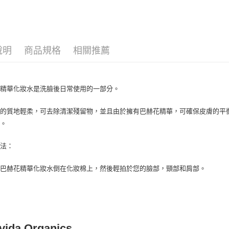
🔥 滿額折
運送方式
全家取貨
說明
商品規格
相關推薦
每筆NT$8
全家純取貨
花精華化妝水是洗臉後日常使用的一部分。
每筆NT$8
水的質地輕柔，可去除清潔殘留物，並且由於擁有巴赫花精華，可確保皮膚的平
7-11取貨
膚。
每筆NT$8
方法：
7-11純取
每筆NT$8
許巴赫花精華化妝水倒在化妝棉上，然後輕拍於您的臉部，頸部和肩部。
宅配
每筆NT$1
離島宅配
vida Organics
每筆NT$2