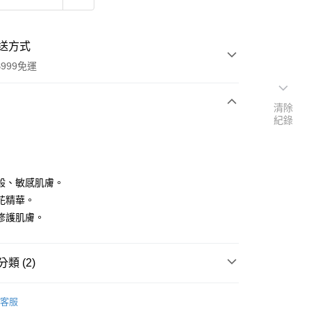
送方式
999免運
清除
紀錄
次付款
付款
般、敏感肌膚。
花精華。
修護肌膚。
類 (2)
y
品牌
德國 Provida organics 有機護膚
客服