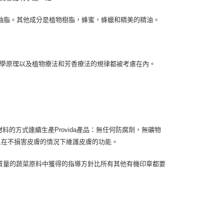
油脂。其他成分是植物樹脂，蜂蜜，蜂蠟和精美的精油。
人類學原理以及植物療法和芳香療法的規律都被考慮在內。
材料的方式連續生產Provida產品：無任何防腐劑，無礦物
且在不損害皮膚的情況下維護皮膚的功能。
最高質量的蔬菜原料中獲得的指導方針比所有其他有機印章都要