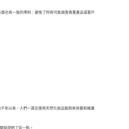
銷渠道方面也有一致的準則：避免了所有可能損害貴重產品或客戶
至幾千年以來，人們一直在使用天然化妝品製劑來保養和維護
的開發證明了這一點。