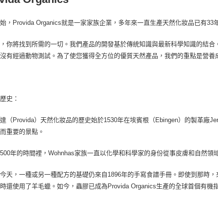
付款後門
始，Provida Organics就是一家家族企業，多年來一直生產天然化妝品已
免運費
裡，你將找到所需的一切。我們產品的開發基於傳統知識與最新科學知識的結合
都沒有經過動物測試。為了使您獲得全方位的優質天然產品，我們的重點是營養
的歷史：
達（Provida）天然化妝品的歷史始於1530年在埃賓根（Ebingen）的製革廠Jerg
小而重要的景點。
500年的時間裡，Wohnhas家族一直以化學和科學家的身份從事皮膚和自然
今天，一種或另一種配方的基礎仍來自1896年的手寫食譜手冊。即使到那時
時還使用了羊毛蠟。如今，蟲膠已成為Provida Organics生產的全球首個有