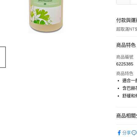
付款與運
超取滿NT$
付款方式
商品特色
信用卡一
商品編號
6225385
超商取貨
商品特色
LINE Pay
適合一
含巴赫
Apple Pay
舒緩和
街口支付
悠遊付
商品相關分
Google Pa
有機保養
分享
ATM付款