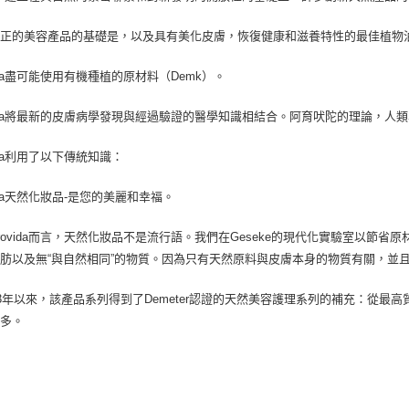
真正的美容產品的基礎是，以及具有美化皮膚，恢復健康和滋養特性的最佳植物
vida盡可能使用有機種植的原材料（Demk）。
vida將最新的皮膚病學發現與經過驗證的醫學知識相結合。阿育吠陀的理論，
vida利用了以下傳統知識：
vida天然化妝品-是您的美麗和幸福。
rovida而言，天然化妝品不是流行語。我們在Geseke的現代化實驗室以節省原
肪以及無“與自然相同”的物質。因為只有天然原料與皮膚本身的物質有關，並
13年以來，該產品系列得到了Demeter認證的天然美容護理系列的補充：從
得多。
：