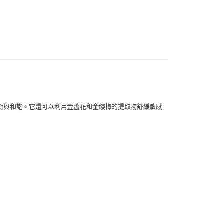
扣｜湊金額享優惠 👀
付款
0，滿NT$999(含以上)免運費
 (先付款
0，滿NT$999(含以上)免運費
衡與和諧。它還可以利用金盞花和金縷梅的提取物舒緩敏感
付款
0，滿NT$999(含以上)免運費
貨 (先付款
0，滿NT$999(含以上)免運費
00，滿NT$999(含以上)免運費
（澎湖、金門、馬祖、小琉球）
50，滿NT$3,000(含以上)免運費