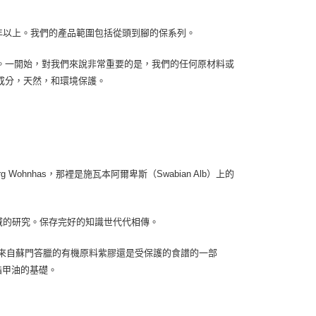
市自取
有33年以上。我們的產品範圍包括從頭到腳的保系列。
。一開始，對我們來說非常重要的是，我們的任何原材料或
成分，天然，和環境保護。
 Wohnhas，那裡是施瓦本阿爾卑斯（Swabian Alb）上的
領域的研究。保存完好的知識世代代相傳。
，來自蘇門答臘的有機原料紫膠還是受保護的食譜的一部
機指甲油的基礎。