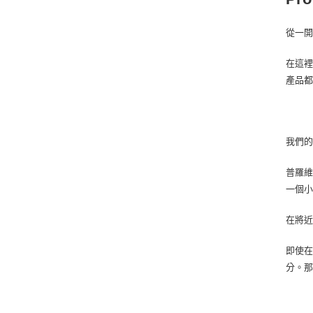
從一開
在這
產品
我們
普羅維
一個
在將近
即使在
分。那