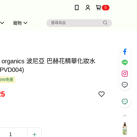
0
寵物
da organics 波尼亞 巴赫花精華化妝水
(PVD004)
999免運
25