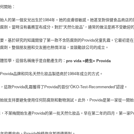
如何開始：
始人的第一個女兒出生於1984年。她的皮膚很敏感。她甚至對保健食品商店
腐劑。當時沒有義務宣布成分。對於“天然化妝品”，通常的做法是將不受歡迎
要，基於研究的知識開發了第一款不含防腐劑的Provida兒童乳霜。它最初
防腐劑。整個朋友圈和交友圈也熱情洋溢，並鼓勵該公司的成立。
整體哲學，這個名稱幾乎是自動產生的：
pro vida =
終生= Provida
Provida品牌和同名天然化妝品製造商於1984年成立的方式。
這款Provida乳霜獲得了Provida的首份“ÖKO-Test-Recommended”認證。
始就支持要避免使用任何防腐劑和動物測試。此外，Provida是第一家從一
5年，不萊梅開始生產Provida的第一批天然化妝品。早在第二年的四月，第一家Pro
。
3年的歷史中，Provida始終恪守其道德原則。