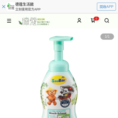
德蔻生活館
開啟APP
立刻使用官方APP
0
1
/
1