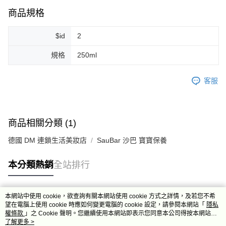
7-11取貨付款
商品規格
每筆NT$80，滿NT$999(含以上)免運費
$id
2
7-11純取貨 (先付款
每筆NT$80，滿NT$999(含以上)免運費
規格
250ml
宅配
客服
每筆NT$100，滿NT$999(含以上)免運費
離島宅配（澎湖、金門、馬祖、小琉球）
每筆NT$250，滿NT$3,000(含以上)免運費
商品相關分類 (1)
付款後門市自取
德國 DM 連鎖生活美妝店
SauBar 沙巴 寶寶保養
免運費
本分類熱銷
全站排行
本網站中使用 cookie，欲查詢有關本網站使用 cookie 方式之詳情，及若您不希
熱門標籤
望在電腦上使用 cookie 時應如何變更電腦的 cookie 設定，請參閱本網站「
隱私
權條款
」之 Cookie 聲明。您繼續使用本網站即表示您同意本公司得按本網站使
用條款之 Cookie 聲明使用 cookie。
了解更多 >