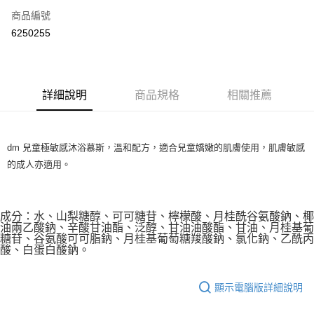
商品編號
超商取貨付款
6250255
LINE Pay
Apple Pay
詳細說明
商品規格
相關推薦
街口支付
悠遊付
dm 兒童極敏感沐浴慕斯，溫和配方，適合兒童嬌嫩的肌膚使用，肌膚敏感
Google Pay
的成人亦適用。
ATM付款
運送方式
成分：水、山梨糖醇、可可糖苷、檸檬酸、月桂酰谷氨酸鈉、椰
油兩乙酸鈉、辛酸甘油酯、泛醇、甘油油酸酯、甘油、月桂基葡
全家取貨付款
糖苷、谷氨酸可可脂鈉、月桂基葡萄糖羧酸鈉、氯化鈉、乙酰丙
酸、白蛋白酸鈉。
每筆NT$80，滿NT$999(含以上)免運費
全家純取貨 (先付款
顯示電腦版詳細說明
每筆NT$80，滿NT$999(含以上)免運費