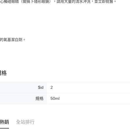
小心觸碰眼睛（需摘下隱形眼鏡），請用大量的清水沖洗，並立即就醫。
：
5％的氧基潔白劑。
規格
$id
2
規格
50ml
熱銷
全站排行