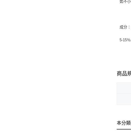
如不
成分
5-1
商品
本分類