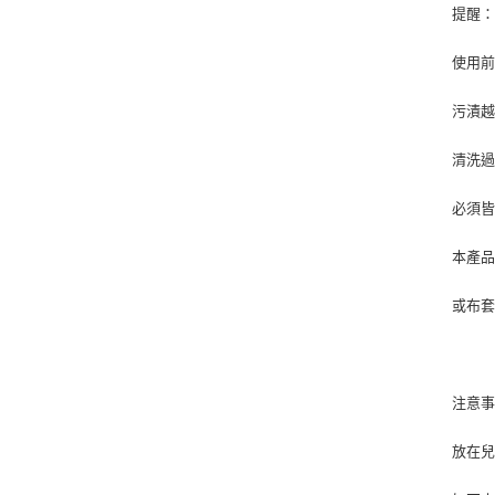
提醒
使用
污漬
清洗
必須
本產
或布
注意
放在