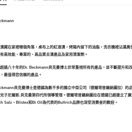
運送方式
eckmann
全家取貨
每筆NT$8
漬藏在家裡哪個角落，桌布上的紅酒漬，烤箱內留下的油脂，洗衣機裡沾滿黃色汗漬
全家純取貨
擁有高效能、專業的、高品質去漬產品及家用清潔劑。
每筆NT$8
7-11取貨
超過八十年的Dr. Beckmann貝克曼博士非常重視所有的產品，並不斷提
每筆NT$8
好，最值得您信賴的產品。
7-11純取
 Beckmann貝克曼博士是德國為數不多的獨立中型公司（德爾塔普羅納圖拉）
每筆NT$8
兒子尼爾斯.貝克曼第四代所領導管理。德爾塔普羅納圖拉在德國已經建立了廣泛的市
rich Salz、Blistex和Bi Oil為代表的Bullrich品牌也深受消費者的歡迎。
宅配
每筆NT$1
離島宅配
每筆NT$2