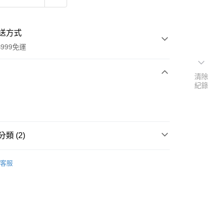
送方式
999免運
清除
紀錄
次付款
付款
類 (2)
氛/清潔
德國 Dr.Beckmann 貝克曼博士
客服
扣｜湊金額享優惠 👀
y