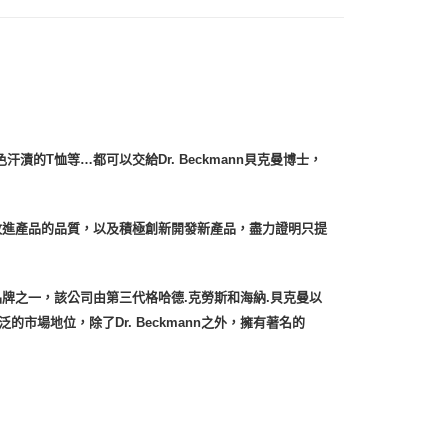
付款
0，滿NT$999(含以上)免運費
的T恤等…都可以交給Dr. Beckmann貝克曼博士，
 (先付款
0，滿NT$999(含以上)免運費
付款
升和改進產品的品質，以及積極創新開發新產品，盡力證明只提
0，滿NT$999(含以上)免運費
貨 (先付款
的品牌之一，該公司由第三代格哈德.克勞斯和海納.貝克曼以
0，滿NT$999(含以上)免運費
場地位，除了Dr. Beckmann之外，擁有著名的
00，滿NT$999(含以上)免運費
（澎湖、金門、馬祖、小琉球）
50，滿NT$3,000(含以上)免運費