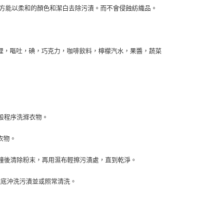
有活性氧配方，該配方能以柔和的顏色和潔白去除污漬。而不會侵蝕紡織品。
市自取
哩，嘔吐，碘，巧克力，咖啡飲料，檸檬汽水，果醬，蔬菜
般程序洗滌衣物。
衣物。
鐘後清除粉末，再用濕布輕擦污漬處，直到乾淨。
徹底沖洗污漬並或照常清洗。