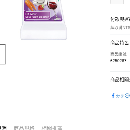
付款與運
超取滿NT$
付款方式
商品特色
信用卡一
商品編號
6250267
超商取貨
LINE Pay
商品相關分
Apple Pay
環保居家香
分享
街口支付
🔥 滿額折
悠遊付
Google Pa
說明
商品規格
相關推薦
ATM付款