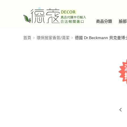
商品分類
臉部
首頁
環保居家香氛/清潔
德國 Dr.Beckmann 貝克曼博