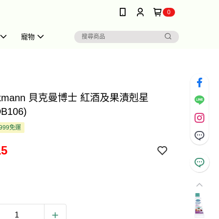
0
寵物
eckmann 貝克曼博士 紅酒及果漬剋星
DB106)
999免運
15