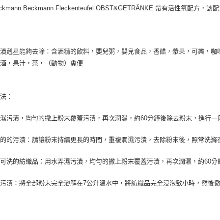
Beckmann Beckmann Fleckenteufel OBST&GETRÄNKE 帶
付款後門
免運費
污漬剋星能夠去除：含酒精的飲料，嬰兒粥，嬰兒食品，香醋，漿果，可樂，咖
紅酒，果汁，茶，（動物）糞便
方法：
濕污漬，均勻的撒上粉末覆蓋污漬，再次潤濕，約60分鐘後除去粉末，進行一
重的的污漬：請讓粉末持續更長的時間，重複潤濕污漬，去除粉末後，照常洗滌
可洗的紡織品：用水弄濕污漬，均勻的撒上粉末覆蓋污漬，再次潤濕，約60分
污漬：將全部粉末完全溶解在7公升溫水中，將紡織品完全浸泡數小時，然後