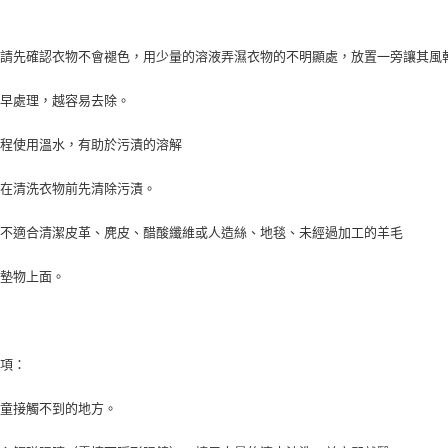
：
前請先確認衣物不會褪色，用少量的溶液弄濕衣物的不明顯處，放置一旁讓其風
越早處理，越容易去除。
過程使用溫水，有助於污漬的溶解
皆在清洗衣物前先清除污漬。
品不適合清潔皮革、麂皮、醋酸纖維或人造絲、地毯、未經過加工的羊毛
套墊物上面。
事項：
兒童接觸不到的地方。