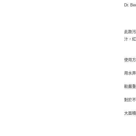
Dr. 
此款
汁，
使用
用水弄
較嚴
對於不
大面積