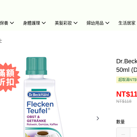
保養
身體護理
美髮彩妝
婦幼用品
生活居家
士
Dr.B
50ml (
超取滿NT$
NT$1
NT$118
數量