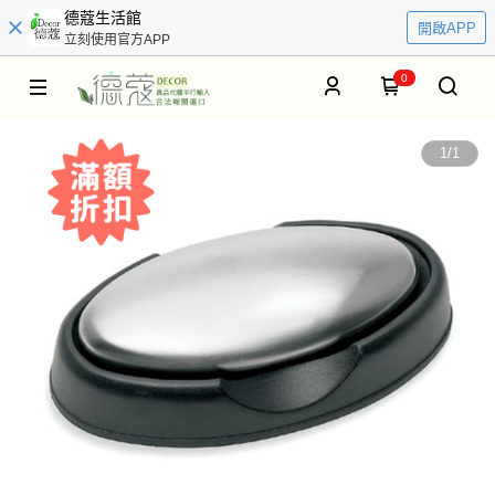
德蔻生活館
開啟APP
立刻使用官方APP
0
1
/
1