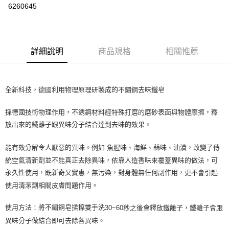
6260645
LINE Pay
Apple Pay
詳細說明
商品規格
相關推薦
街口支付
悠遊付
全新科技，德國利用物理原理研製成的不鏽鋼去味鐵皂
Google Pay
採德國技術物理作用，不銹鋼材料經特殊打磨的磨砂表面與物體摩擦，釋
ATM付款
放出來的鐵離子跟異味分子結合達到去味的效果。
運送方式
能有效分解令人厭惡的異味。例如
魚腥味、海鮮、蒜味、油漬，改變了傳
全家取貨付款
統空氣清新劑並不能真正去除異味，依靠人造香味來覆蓋異味的做法，可
每筆NT$80，滿NT$999(含以上)免運費
永久性使用，既新奇又實惠，無污染，對身體無任何副作用，更不會引起
使用清潔劑相關皮膚問題作用。
全家純取貨 (先付款
每筆NT$80，滿NT$999(含以上)免運費
使用方法
將不鏽鋼皂揉擦雙手洗
30~60
秒之後會釋放鐵離子，鐵離子會跟
：
7-11取貨付款
異味分子做結合即可去除各異味。