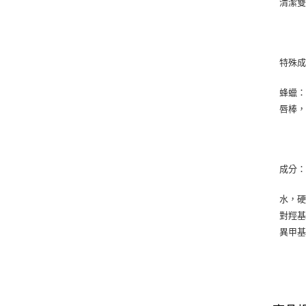
清潔
特殊
蜂蠟
唇棒
成分
水，
對羥基
異甲