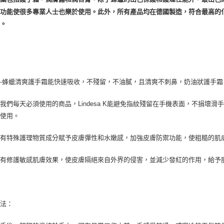
面功能使很多專業人士也樂於使用。此外，所有產品均在德國製造，符合最高的
付款後門
一。
免運費
-蜂蠟清爽護手霜能快速吸收，不殘留，不油膩，且清爽不刺鼻，奶油狀護手
我們每天必須使用的商品，Lindesa K能避免指紋殘留在手機表面，不損壞
人使用。
含有特殊護理物質成分賦予皮膚彈性和水嫩感，加強皮膚防禦功能，使粗糙的肌
菊有修護敏感肌膚效果，使皮膚隔絕來自外界的侵害，並減少發紅的作用，給
方法：