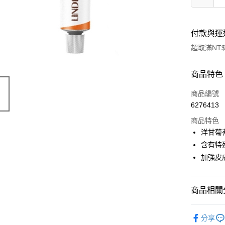
付款與運
超取滿NT$
付款方式
商品特色
信用卡一
商品編號
6276413
超商取貨
商品特色
LINE Pay
洋甘菊
含有特
Apple Pay
加強皮
街口支付
悠遊付
商品相關分
Google Pa
天然保養
分享
ATM付款