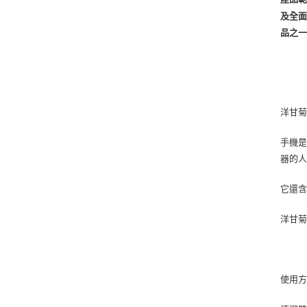
及全
品之
洋甘菊
手機是
器的
它還
洋甘
使用