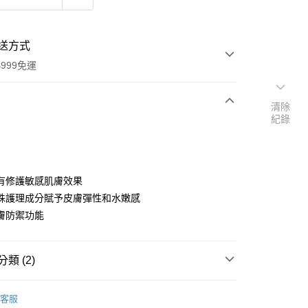
送方式
999免運
清除
紀錄
次付款
付款
有修護敏感肌膚效果
殊護理成分賦予皮膚彈性和水嫩感
膚防禦功能
類 (2)
y
品牌
德國 LINDESA 天然蜂蠟系列
客服