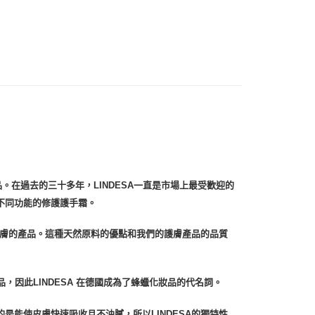
扣｜湊金額享優惠 👀
付款
0，滿NT$999(含以上)免運費
 (先付款
0，滿NT$999(含以上)免運費
付款
0，滿NT$999(含以上)免運費
品。在過去的三十多年，LINDESA一直是市場上最受歡迎的
貨 (先付款
不同功能的修護護手霜。
0，滿NT$999(含以上)免運費
皮膚的產品。這種天然原料的優點和我們的護膚產品的品質
00，滿NT$999(含以上)免運費
品，因此LINDESA 在德國成為了蜂蠟化妝品的代名詞。
（澎湖、金門、馬祖、小琉球）
50，滿NT$3,000(含以上)免運費
能使皮膚快速吸收且不油膩，所以LINDESA的獨特性