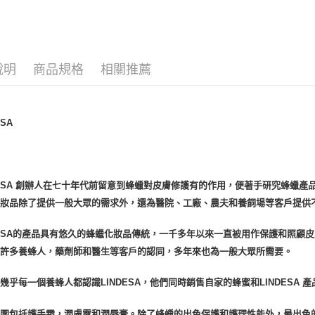
🔥 滿額折
運送方式
全家取貨
說明
商品規格
相關推薦
每筆NT$8
全家純取貨
ESA
每筆NT$8
7-11取貨
每筆NT$8
DESA 創辦人在七十年代前留意到蜂蠟對皮膚修護有的作用，便著手研究蜂蠟產
7-11純取
化妝品除了提供一般大眾的需求外，還為醫院、工廠、農夫和養飼場等客戶提供
每筆NT$8
DESA的產品具有悠久的蜂蠟化妝品傳統，一千多年以來一直被用作保護和照顧
宅配
為許多養蜂人，藥劑師和醫生等客戶的認同，多年來也為一般大眾所需要。
每筆NT$1
幾乎每一個養蜂人都認識LINDESA，他們同時銷售自家的蜂蜜和LINDESA 產
離島宅配
每筆NT$2
圍包括護手霜，潤膚露和潤唇膏。除了蜂蠟的出色保護和護理性能外，最出色的是