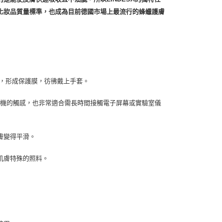
化妝品質量標準，也成為目前德國市場上最流行的蜂蠟護膚
市自取
霜，形成保護膜，彷彿戴上手套。
滑手機的觸感，也非常適合需長時間接觸電子屏幕或實驗室儀
膚變得平滑。
予肌膚特殊的照料。