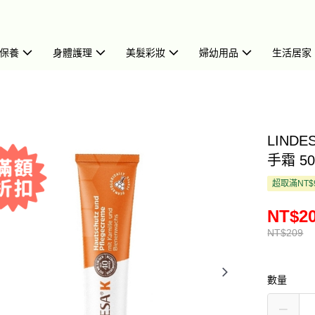
保養
身體護理
美髮彩妝
婦幼用品
生活居家
LIND
手霜 50m
超取滿NT$
NT$2
NT$209
數量