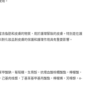
使用。
富含脂肪和皮膚的物質，用於護理緊致的皮膚。特別是在護
料對化妝品對皮膚的保護和護理作用具有重要影響。
苯甲酸鈉，葡萄糖，生育酚，抗壞血酸棕櫚酸酯，檸檬酸，
己基肉桂醛，丁基苯基甲基丙酸酯，檸檬烯，芳樟醇，α-