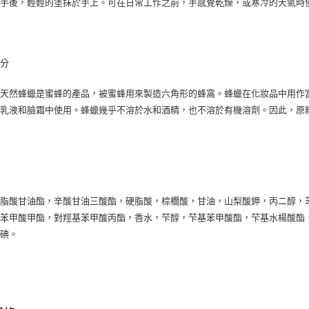
雙手後，輕輕的塗抹於手上。可在日常工作之前，手感覺乾燥，或寒冷的天氣時
成分
：天然蜂蠟是蜜蜂的產品，被蜜蜂用來製造六角形的蜂窩。蜂蠟在化妝品中用作
，乳液和臉霜中使用。蜂蠟幾乎不溶於水和酒精，也不溶於有機溶劑。因此，原
：
硬脂酸甘油酯，辛酸甘油三酸酯，硬脂酸，棕櫚酸，甘油，山梨酸鉀，丙二醇，
苯甲酸甲酯，對羥基苯甲酸丙酯，香水，芐醇，芐基苯甲酸酯，芐基水楊酸酯，
基碘。