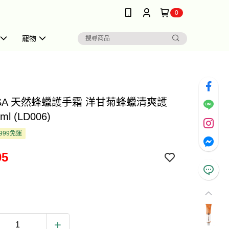
0
寵物
ESA 天然蜂蠟護手霜 洋甘菊蜂蠟清爽護
l (LD006)
999免運
05