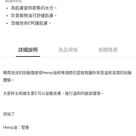
商品特色
Apple Pay
為肌膚提供密集的水分。
珍貴植物油可舒緩肌膚。
街口支付
含維他命E呵護肌膚。
悠遊付
Google Pay
詳細說明
商品規格
相關推薦
ATM付款
運送方式
略帶泡沫的刮鬍霜使用Hemp油和啤酒開花提取物讓你享受溫和濕潤的刮鬍
全家取貨付款
體驗。
每筆NT$80，滿NT$999(含以上)免運費
大麥籽水和維生素E可以滋養皮膚，進行溫和的臉部護理。
全家純取貨 (先付款
每筆NT$80，滿NT$999(含以上)免運費
添加了
7-11取貨付款
每筆NT$80，滿NT$999(含以上)免運費
Hemp油：營養
7-11純取貨 (先付款