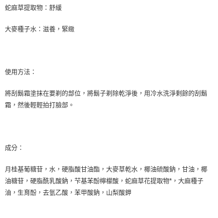
蛇麻草提取物：舒緩
每筆NT$80，滿NT$999(含以上)免運費
宅配
大麥種子水：滋養，緊緻
每筆NT$100，滿NT$999(含以上)免運費
離島宅配（澎湖、金門、馬祖、小琉球）
使用方法：
每筆NT$250，滿NT$3,000(含以上)免運費
付款後門市自取
將刮鬍霜塗抹在要剃的部位，將鬍子剃除乾淨後，用冷水洗淨剩餘的刮鬍
免運費
霜，然後輕輕拍打臉部。
成分：
月桂基葡糖苷，水，硬脂酸甘油酯，大麥草乾水，椰油硫酸鈉，甘油，椰
油糖苷，硬脂酰乳酸鈉，芐基苯酚檸檬酸，蛇麻草花提取物*，大麻種子
油，生育酚，去氫乙酸，苯甲酸鈉，山梨酸鉀