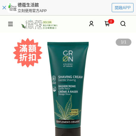
德蔻生活館
開啟APP
立刻使用官方APP
0
1
/
1