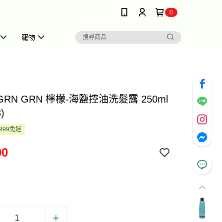
0
寵物
 GRN GRN 檸檬-海鹽控油洗髮露 250ml
)
999免運
00