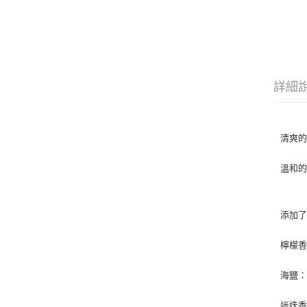
詳細
清爽
溫和
添加
檸檬
海鹽
迷迭