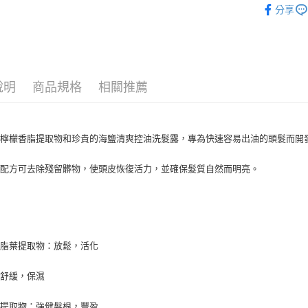
分享
ATM付款
🔥 滿額折
運送方式
全家取貨
說明
商品規格
相關推薦
每筆NT$8
全家純取貨
的檸檬香脂提取物和珍貴的海鹽清爽控油洗髮露，專為快速容易出油的頭髮而開
每筆NT$8
的配方可去除殘留髒物，使頭皮恢復活力，並確保髮質自然而明亮。
7-11取貨
每筆NT$8
了
7-11純取
每筆NT$8
香脂葉提取物：放鬆，活化
宅配
：舒緩，保濕
每筆NT$1
離島宅配
香提取物：強健髮根，豐盈