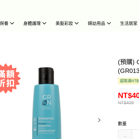
保養
身體護理
美髮彩妝
婦幼用品
生活居家
(預購)
(GR013
超取滿NT$
NT$4
NT$409
數量