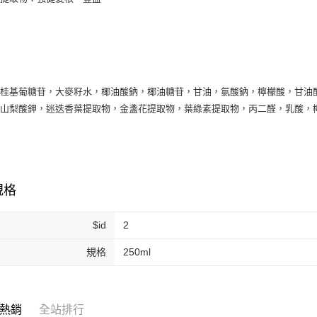
每筆NT$2
付款後門
：
免運費
月桂基葡糖苷，大麥籽水，椰油酸鈉，椰油糖苷，甘油，氯酸鈉，檸檬酸，甘油
，山梨酸鉀，迷迭香葉提取物，金盞花提取物，葉綠素提取物，丙二醛，乳酸，
規格
$id
2
規格
250ml
熱銷
全站排行