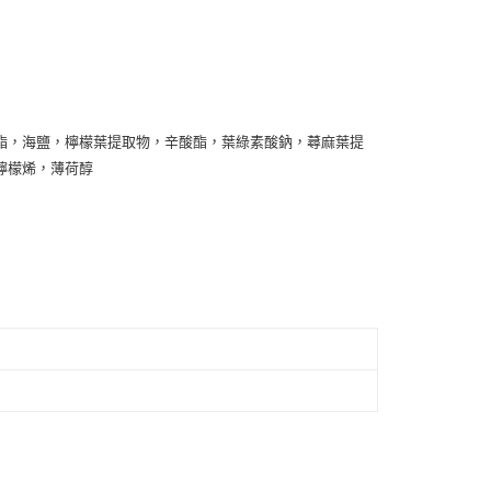
50，滿NT$3,000(含以上)免運費
市自取
酯，海鹽，檸檬葉提取物，辛酸酯，葉綠素酸鈉，蕁麻葉提
檸檬烯，薄荷醇