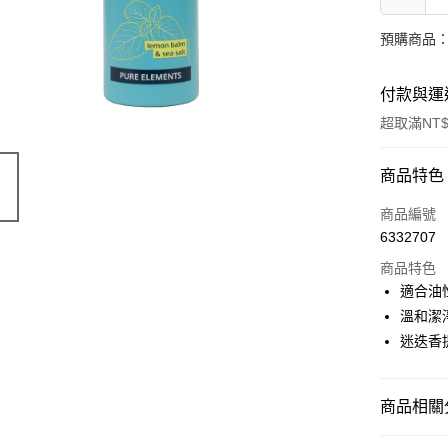
預購商品：
付款與運
超取滿NT$
付款方式
商品特色
信用卡一
商品編號
6332707
超商取貨
商品特色
LINE Pay
適合油
溫和潔
Apple Pay
迷迭香
街口支付
悠遊付
商品相關分
Google Pa
有機保養