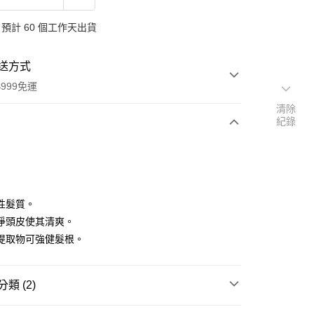
預計 60 個工作天出貨
送方式
999免運
清除
紀錄
次付款
付款
性髮質。
淨頭皮使其清爽。
提取物可強健髮根。
類 (2)
y
品牌
義大利 GRN 護膚保養