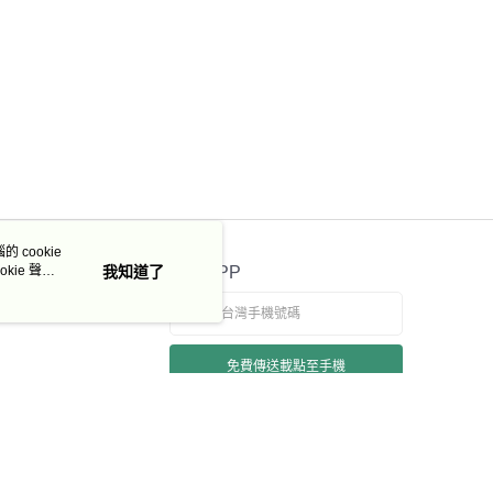
 cookie
kie 聲明
我知道了
官方APP
免費傳送載點至手機
若接到可疑電話，請洽詢165反詐騙專線
本站最佳瀏覽環境請使用 Google Chrome、Firefox 或 Edge 以上版本