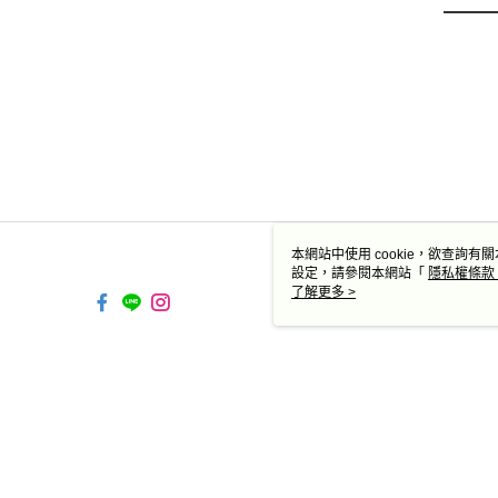
本網站中使用 cookie，欲查詢有關
設定，請參閱本網站「
隱私權條款
使用 cookie。
了解更多 >
TW-MWG1-67-169 Web2.0
© 2026 by 德蔻天然有機產品有限公司