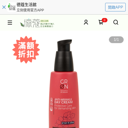
德蔻生活館
開啟APP
立刻使用官方APP
0
1
/
1