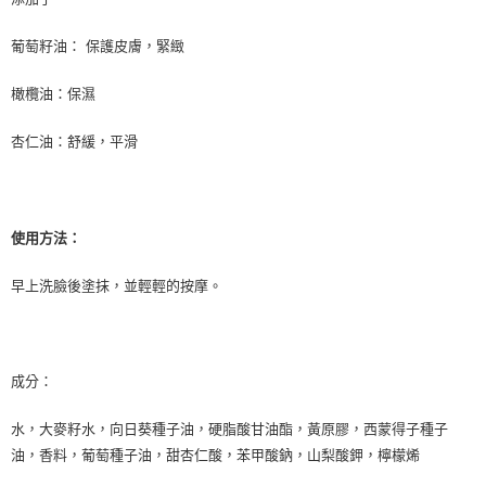
每筆NT$80，滿NT$999(含以上)免運費
葡萄籽油： 保護皮膚，緊緻
宅配
每筆NT$100，滿NT$999(含以上)免運費
橄欖油：保濕
離島宅配（澎湖、金門、馬祖、小琉球）
杏仁油：舒緩，平滑
每筆NT$250，滿NT$3,000(含以上)免運費
付款後門市自取
免運費
使用方法：
早上洗臉後塗抹，並輕輕的按摩。
成分：
水，大麥籽水，向日葵種子油，硬脂酸甘油酯，黃原膠，西蒙得子種子
油，香料，葡萄種子油，甜杏仁酸，苯甲酸鈉，山梨酸鉀，檸檬烯