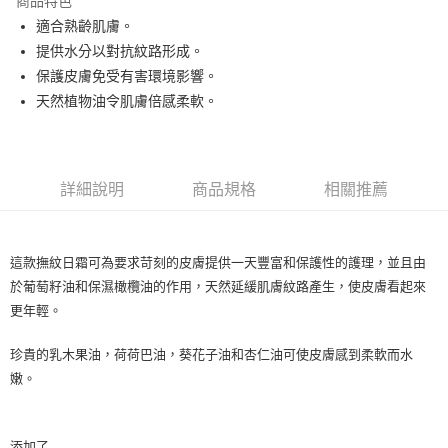
商品特色
Apple Pay
適合熟齡肌膚。
提供水分以對抗紋路形成。
街口支付
保護皮膚免受有害環境影響。
悠遊付
天然植物油令肌膚倍感柔軟。
Google Pay
ATM付款
詳細說明
商品規格
相關推薦
運送方式
全家取貨付款
這款撫紋日霜可為要求苛刻的皮膚提供一天豐富和保護性的護理，並且由
每筆NT$80，滿NT$999(含以上)免運費
於葡萄籽油和保濕橄欖油的作用，天然延緩肌膚紋路產生，使皮膚看起來
更年輕。
全家純取貨 (先付款
每筆NT$80，滿NT$999(含以上)免運費
珍貴的乳木果油，荷荷巴油，葵花子油和杏仁油可使皮膚感到柔軟而水
嫩。
7-11取貨付款
每筆NT$80，滿NT$999(含以上)免運費
7-11純取貨 (先付款
添加了