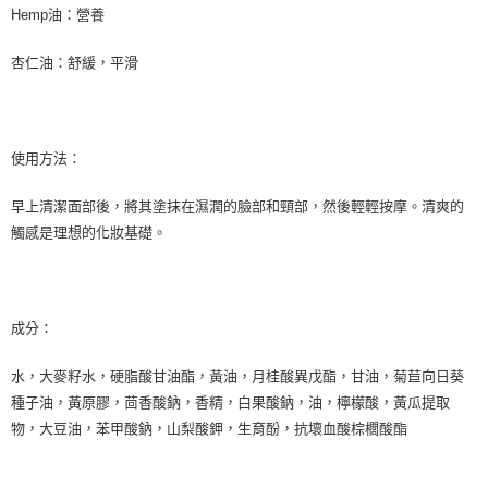
Hemp油：營養
每筆NT$80，滿NT$999(含以上)免運費
杏仁油：舒緩，平滑
宅配
每筆NT$100，滿NT$999(含以上)免運費
離島宅配（澎湖、金門、馬祖、小琉球）
使用方法：
每筆NT$250，滿NT$3,000(含以上)免運費
付款後門市自取
早上清潔面部後，將其塗抹在濕潤的臉部和頸部，然後輕輕按摩。清爽的
觸感是理想的化妝基礎。
免運費
成分：
水，大麥籽水，硬脂酸甘油酯，黃油，月桂酸異戊酯，甘油，菊苣向日葵
種子油，黃原膠，茴香酸鈉，香精，白果酸鈉，油，檸檬酸，黃瓜提取
物，大豆油，苯甲酸鈉，山梨酸鉀，生育酚，抗壞血酸棕櫚酸酯