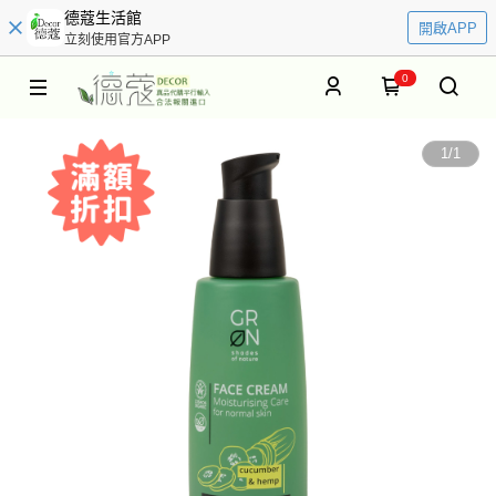
德蔻生活館
開啟APP
立刻使用官方APP
0
1
/
1