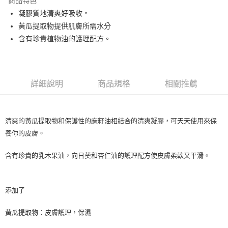
商品特色
Apple Pay
凝膠質地清爽好吸收。
黃瓜提取物提供肌膚所需水分
街口支付
含有珍貴植物油的護理配方。
悠遊付
Google Pay
詳細說明
商品規格
相關推薦
ATM付款
運送方式
清爽的黃瓜提取物和保護性的麻籽油相結合的清爽凝膠，可天天使用來保
全家取貨付款
養你的皮膚。
每筆NT$80，滿NT$999(含以上)免運費
含有珍貴的乳木果油，向日葵和杏仁油的護理配方使皮膚柔軟又平滑。
全家純取貨 (先付款
每筆NT$80，滿NT$999(含以上)免運費
添加了
7-11取貨付款
每筆NT$80，滿NT$999(含以上)免運費
黃瓜提取物：皮膚護理，保濕
7-11純取貨 (先付款