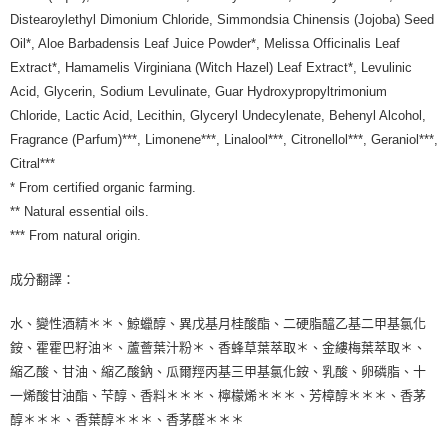
7-11純取貨 (先付款
Distearoylethyl Dimonium Chloride, Simmondsia Chinensis (Jojoba) Seed
每筆NT$80，滿NT$999(含以上)免運費
Oil*, Aloe Barbadensis Leaf Juice Powder*, Melissa Officinalis Leaf
Extract*, Hamamelis Virginiana (Witch Hazel) Leaf Extract*, Levulinic
宅配
Acid, Glycerin, Sodium Levulinate, Guar Hydroxypropyltrimonium
每筆NT$100，滿NT$999(含以上)免運費
Chloride, Lactic Acid, Lecithin, Glyceryl Undecylenate, Behenyl Alcohol,
離島宅配（澎湖、金門、馬祖、小琉球）
Fragrance (Parfum)***, Limonene***, Linalool***, Citronellol***, Geraniol***,
每筆NT$250，滿NT$3,000(含以上)免運費
Citral***
* From certified organic farming.
付款後門市自取
** Natural essential oils.
免運費
*** From natural origin.
成分翻譯：
水、變性酒精＊＊、鯨蠟醇、異戊基月桂酸酯、二硬脂醯乙基二甲基氯化
銨、霍霍巴籽油＊、蘆薈葉汁粉＊、香蜂草葉萃取＊、金縷梅葉萃取＊、
縮乙酸、甘油、縮乙酸鈉、瓜爾羥丙基三甲基氯化銨、乳酸、卵磷脂、十
一烯酸甘油酯、芐醇、香料＊＊＊、檸檬烯＊＊＊、芳樟醇＊＊＊、香茅
醇＊＊＊、香葉醇＊＊＊、香茅醛＊＊＊