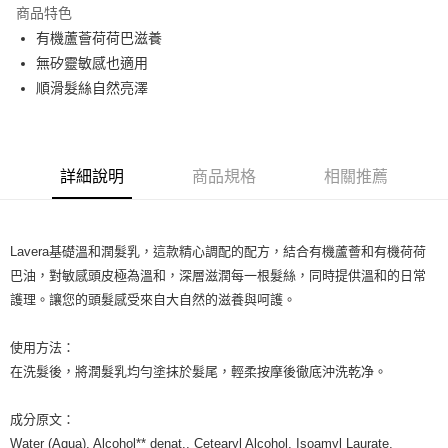
商品特色
Apple Pay
有機蘆薈荷荷巴滋養
無矽靈敏感也適用
街口支付
順滑髮絲自然亮澤
悠遊付
Google Pay
詳細說明
商品規格
相關推薦
ATM付款
運送方式
Lavera基礎溫和潤髮乳，這款精心調配的配方，結合有機蘆薈和有機荷荷
全家取貨付款
巴油，對敏感頭皮極為溫和，深層滋潤每一根髮絲，同時提供溫和的日常
每筆NT$80，滿NT$999(含以上)免運費
護理。讓您的頭髮感受來自大自然的滋養與呵護。
全家純取貨 (先付款
使用方法：
每筆NT$80，滿NT$999(含以上)免運費
在洗髮後，將潤髮乳均勻塗抹於髮尾，輕柔按摩後徹底沖洗乾净。
7-11取貨付款
每筆NT$80，滿NT$999(含以上)免運費
成分原文：
Water (Aqua), Alcohol** denat., Cetearyl Alcohol, Isoamyl Laurate,