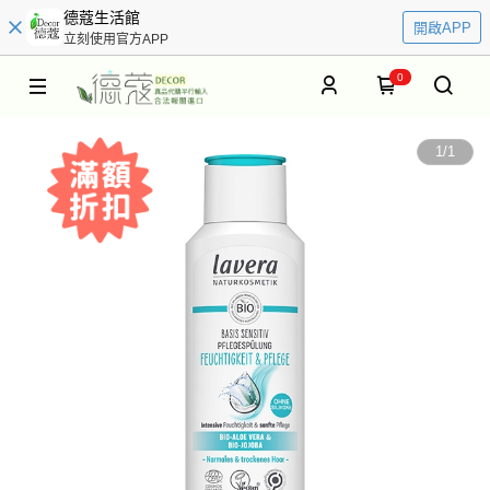
德蔻生活館
開啟APP
立刻使用官方APP
0
1
/
1