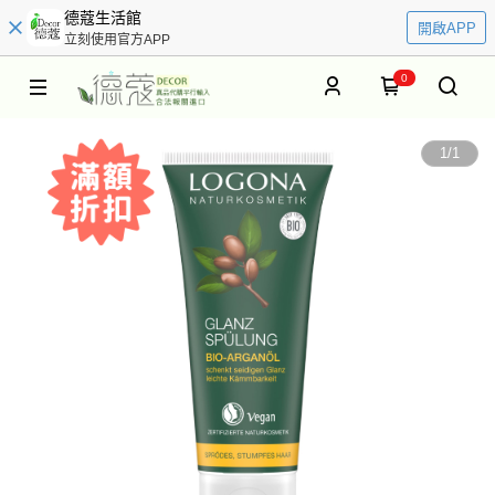
德蔻生活館
開啟APP
立刻使用官方APP
0
1
/
1