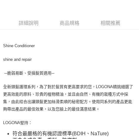
LINE Pay
Apple Pay
詳細說明
商品規格
相關推薦
街口支付
悠遊付
Shine Conditioner
Google Pay
shine and repair
ATM付款
─脆弱易斷、受損髮質適用─
運送方式
全家取貨付款
全新頭髮護理系列，為了對於髮質有更高要求的您，LOGONA精挑細選了
更高效能的原料、珍貴的植物精油，並且由自然、有機的栽種方式中採
每筆NT$80，滿NT$999(含以上)免運費
集，由此結合出讓頭髮更加絲滑柔順的秘密配方。使用同系列的產品更能
全家純取貨 (先付款
夠帶出產品的最佳效果，以及您臉上的最佳滿意結果。
每筆NT$80，滿NT$999(含以上)免運費
LOGONA堅持：
7-11取貨付款
符合最嚴格的有機認證標準(BDIH、NaTure)
每筆NT$80，滿NT$999(含以上)免運費