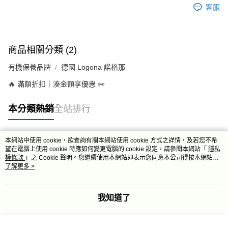
客服
商品相關分類 (2)
有機保養品牌
德國 Logona 諾格那
🔥 滿額折扣｜湊金額享優惠 👀
本分類熱銷
全站排行
本網站中使用 cookie，欲查詢有關本網站使用 cookie 方式之詳情，及若您不希
熱門標籤
望在電腦上使用 cookie 時應如何變更電腦的 cookie 設定，請參閱本網站「
隱私
權條款
」之 Cookie 聲明。您繼續使用本網站即表示您同意本公司得按本網站使
用條款之 Cookie 聲明使用 cookie。
了解更多 >
我知道了