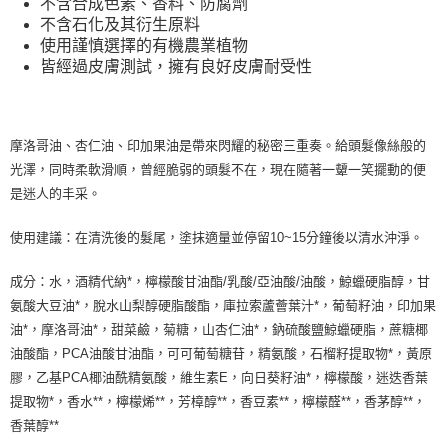
不含合成色素、香料、防腐劑
7-11純取貨 (先付款
不含石化及其衍生原料
使用謹慎選擇的有機農業植物
每筆NT$80，滿NT$999(含以上)免運費
皆經過皮膚測試，擁有良好皮膚耐受性
宅配
每筆NT$100，滿NT$999(含以上)免運費
摩洛哥油、杏仁油、印加果油是帶來閃耀的秘密三重奏。給頭髮像絲般的
離島宅配（澎湖、金門、馬祖、小琉球）
光澤，同時柔軟滑順，曾經脆弱的頭髮不在，現在隨著一顰一笑擺動的便
每筆NT$250，滿NT$3,000(含以上)免運費
是迷人的丰采。
付款後門市自取
使用建議：在清洗後的髮尾，塗抹適量並停留10~15分鐘後以清水沖淨。
免運費
成分：水，酒精代納*，檸檬酸甘油酯/乳酸/亞油酸/油酸，鯨蠟硬脂醇，甘
氨酸大豆油*，脫水山梨醇硬脂酸酯，庫拉索蘆薈葉汁*，葡萄籽油，印加果
油*，摩洛哥油*，甜菜鹼，菊糖，山杏仁油*，鈉硫酸鹽鯨蠟硬脂，蔗糖椰
油酸酯，PCA油酸甘油酯，可可葡萄糖苷，精氨酸，石榴籽提取物*，黃原
膠，乙基PCA椰油酰精氨酸，維生素E，向日葵籽油*，檸檬酸，迷迭香葉
提取物*，香水**，檸檬烯**，芳樟醇**，香豆素**，檸檬醛**，香茅醇**，
香葉醇**