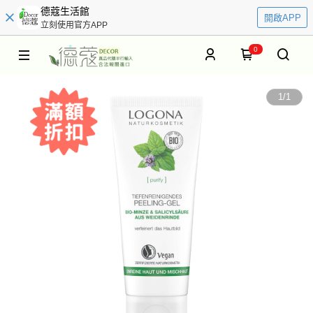
德蔻生活館
開啟APP
立刻使用官方APP
0
1
/
1