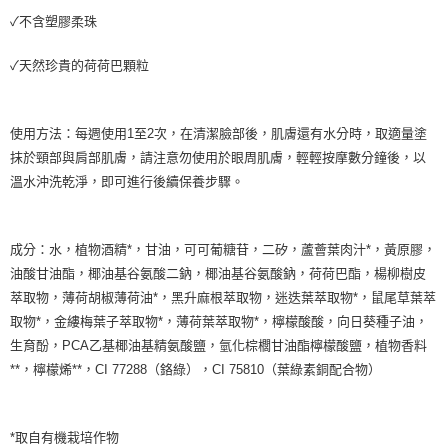
7-11純取貨 (先付款
✓不含塑膠柔珠
每筆NT$80，滿NT$999(含以上)免運費
✓天然珍貴的荷荷巴顆粒
宅配
每筆NT$100，滿NT$999(含以上)免運費
使用方法：每週使用1至2次，在清潔臉部後，肌膚還有水分時，取適量塗
離島宅配（澎湖、金門、馬祖、小琉球）
抹於頸部與肩部肌膚，請注意勿使用於眼周肌膚，輕輕按摩數分鐘後，以
每筆NT$250，滿NT$3,000(含以上)免運費
溫水沖洗乾淨，即可進行後續保養步驟。
付款後門市自取
免運費
成分：水，植物酒精*，甘油，可可葡糖苷，二矽，蘆薈葉肉汁*，黃原膠，
油酸甘油酯，椰油基谷氨酸二鈉，椰油基谷氨酸鈉，荷荷巴酯，楊柳樹皮
萃取物，薄荷胡椒薄荷油*，黑升麻根萃取物，迷迭葉萃取物*，鼠尾草葉萃
取物*，金縷梅葉子萃取物*，薄荷葉萃取物*，檸檬酸酸，向日葵種子油，
生育酚，PCA乙基椰油基精氨酸鹽，氫化棕櫚甘油酯檸檬酸鹽，植物香料
**，檸檬烯**，CI 77288（鉻綠），CI 75810（葉綠素銅配合物）
*取自有機栽培作物