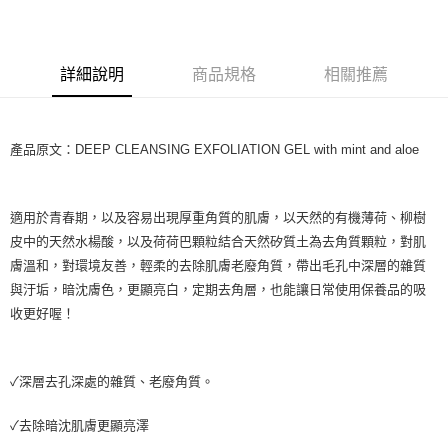
LINE Pay
Apple Pay
詳細說明
商品規格
相關推薦
街口支付
悠遊付
產品原文：DEEP CLEANSING EXFOLIATION GEL with mint and aloe
Google Pay
ATM付款
適用於青春期，以及容易出現厚重角質的肌膚，以天然的有機薄荷、柳樹
皮中的天然水楊酸，以及荷荷巴顆粒結合天然矽質土為去角質顆粒，對肌
運送方式
膚溫和，對環境友善，輕柔的去除肌膚老廢角質，帶出毛孔中深層的雜質
全家取貨付款
與汙垢，暗沈膚色，更顯亮白，定期去角層，也能讓日常使用保養品的吸
每筆NT$80，滿NT$999(含以上)免運費
收更好喔！
全家純取貨 (先付款
每筆NT$80，滿NT$999(含以上)免運費
✓深層去孔深處的雜質、老廢角質。
7-11取貨付款
✓去除暗沈肌膚更顯亮澤
每筆NT$80，滿NT$999(含以上)免運費