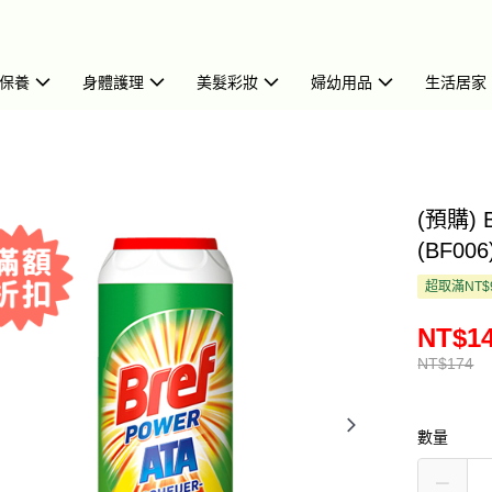
保養
身體護理
美髮彩妝
婦幼用品
生活居家
(預購) 
(BF006
超取滿NT$
NT$1
NT$174
數量