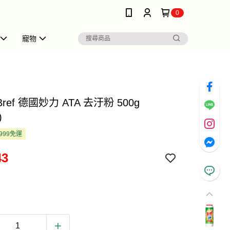
0
寵物
Bref 德國妙力 ATA 去汙粉 500g
)
999免運
43