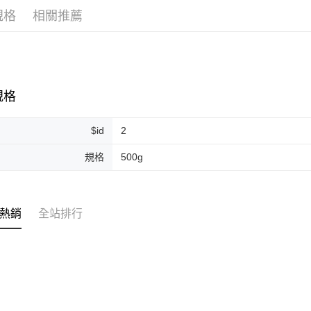
規格
相關推薦
ATM付款
運送方式
全家取貨
規格
每筆NT$8
$id
2
全家純取貨
每筆NT$8
規格
500g
7-11取貨
每筆NT$8
熱銷
全站排行
7-11純取
每筆NT$8
宅配
每筆NT$1
離島宅配