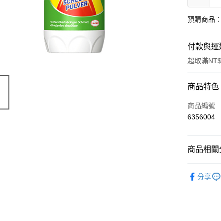
預購商品：
付款與運
超取滿NT$
付款方式
商品特色
信用卡一
商品編號
6356004
超商取貨
LINE Pay
商品相關分
Apple Pay
環保居家香
分享
街口支付
🔥 滿額折
悠遊付
Google Pa