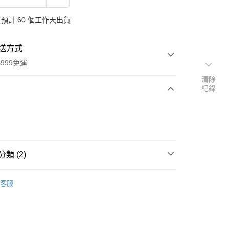
預計 60 個工作天出貨
送方式
999免運
清除
紀錄
次付款
付款
類 (2)
氛/清潔
德國 Bref 清潔專家
客服
扣｜湊金額享優惠 👀
y