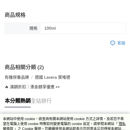
商品規格
規格
100ml
客服
商品相關分類 (2)
有機保養品牌
德國 Lavera 萊唯德
🔥 滿額折扣｜湊金額享優惠 👀
本分類熱銷
全站排行
本網站中使用 cookie，欲查詢有關本網站使用 cookie 方式之詳情，及若您不希
熱門標籤
望在電腦上使用 cookie 時應如何變更電腦的 cookie 設定，請參閱本網站「
隱私
權條款
」之 Cookie 聲明。您繼續使用本網站即表示您同意本公司得按本網站使