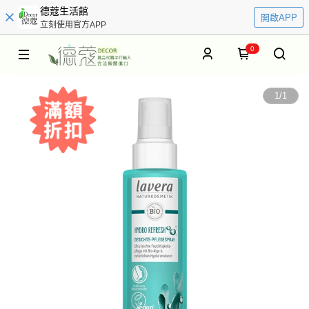
德蔻生活館
開啟APP
立刻使用官方APP
0
1
/
1