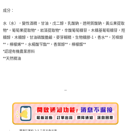
7-11純取貨 (先付款
成分：
每筆NT$80，滿NT$999(含以上)免運費
水（水），變性酒精，甘油，戊二醇，乳酸鈉，透明質酸鈉，黃瓜果提取
宅配
物*，葡萄果提取物*，岩藻提取物*，辛酸葡萄糖苷，木糖基葡萄糖苷，羥
每筆NT$100，滿NT$999(含以上)免運費
糖醇，木糖醇，甘油磷酸膽鹼，麥芽糊精，生物糖膠-1，香水**，芳樟醇
離島宅配（澎湖、金門、馬祖、小琉球）
**，檸檬烯**，水楊酸芐酯**，香葉醇**，檸檬醛**
*認證有機農業原料
每筆NT$250，滿NT$3,000(含以上)免運費
**天然精油
付款後門市自取
免運費
--