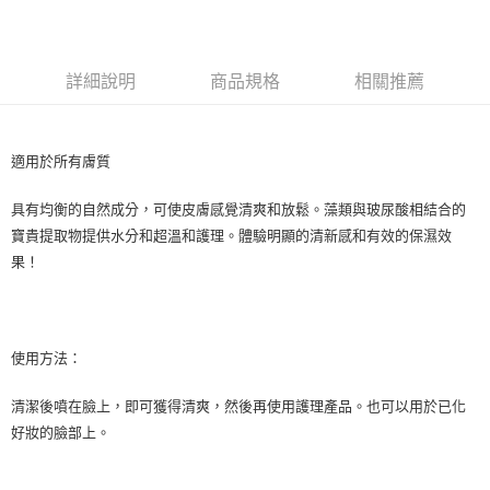
LINE Pay
Apple Pay
詳細說明
商品規格
相關推薦
街口支付
悠遊付
適用於所有膚質
Google Pay
具有均衡的自然成分，可使皮膚感覺清爽和放鬆。藻類與玻尿酸相結合的
ATM付款
寶貴提取物提供水分和超溫和護理。體驗明顯的清新感和有效的保濕效
果！
運送方式
全家取貨付款
每筆NT$80，滿NT$999(含以上)免運費
使用方法：
全家純取貨 (先付款
每筆NT$80，滿NT$999(含以上)免運費
清潔後噴在臉上，即可獲得清爽，然後再使用護理產品。也可以用於已化
好妝的臉部上。
7-11取貨付款
每筆NT$80，滿NT$999(含以上)免運費