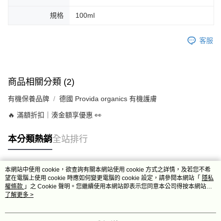
規格
100ml
客服
商品相關分類 (2)
有機保養品牌
德國 Provida organics 有機護膚
🔥 滿額折扣｜湊金額享優惠 👀
本分類熱銷
全站排行
本網站中使用 cookie，欲查詢有關本網站使用 cookie 方式之詳情，及若您不希
熱門標籤
望在電腦上使用 cookie 時應如何變更電腦的 cookie 設定，請參閱本網站「
隱私
權條款
」之 Cookie 聲明。您繼續使用本網站即表示您同意本公司得按本網站使
用條款之 Cookie 聲明使用 cookie。
了解更多 >