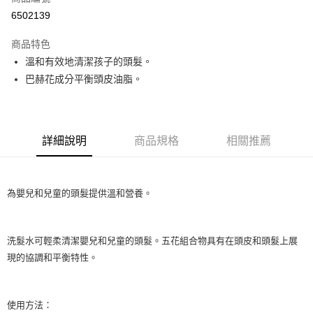
超商取貨付款
6502139
LINE Pay
商品特色
Apple Pay
溫和有效地清潔孩子的頭髮。
巴赫花成分平衡頭皮油脂。
街口支付
悠遊付
Google Pay
詳細說明
商品規格
相關推薦
ATM付款
為嬰兒和兒童的頭髮提供溫和營養。
運送方式
全家取貨付款
每筆NT$80，滿NT$999(含以上)免運費
洗髮水可輕柔清潔嬰兒和兒童的頭髮。五花組合物具有在頭皮和頭髮上展
現的協調和平衡特性。
全家純取貨 (先付款
每筆NT$80，滿NT$999(含以上)免運費
使用方法：
7-11取貨付款