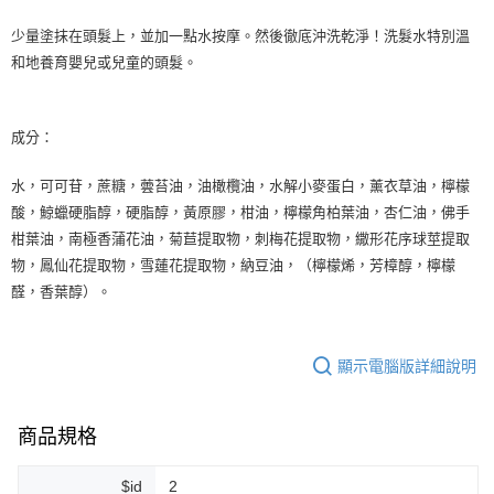
每筆NT$80，滿NT$999(含以上)免運費
少量塗抹在頭髮上，並加一點水按摩。然後徹底沖洗乾淨！洗髮水特別溫
和地養育嬰兒或兒童的頭髮。
7-11純取貨 (先付款
每筆NT$80，滿NT$999(含以上)免運費
宅配
成分：
每筆NT$100，滿NT$999(含以上)免運費
水，可可苷，蔗糖，蕓苔油，油橄欖油，水解小麥蛋白，薰衣草油，檸檬
離島宅配（澎湖、金門、馬祖、小琉球）
酸，鯨蠟硬脂醇，硬脂醇，黃原膠，柑油，檸檬角柏葉油，杏仁油，佛手
每筆NT$250，滿NT$3,000(含以上)免運費
柑葉油，南極香蒲花油，菊苣提取物，刺梅花提取物，繖形花序球莖提取
物，鳳仙花提取物，雪蓮花提取物，納豆油，（檸檬烯，芳樟醇，檸檬
付款後門市自取
醛，香葉醇）。
免運費
顯示電腦版詳細說明
商品規格
$id
2