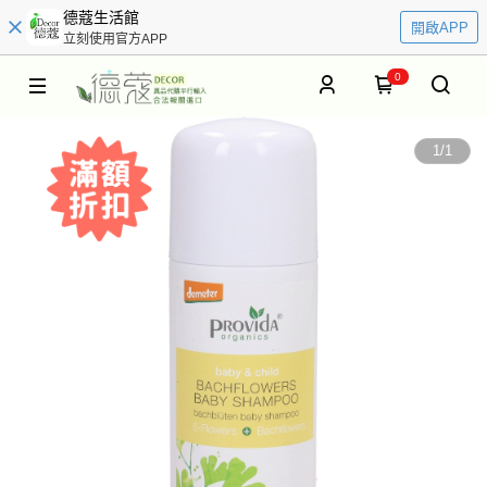
德蔻生活館
開啟APP
立刻使用官方APP
0
1
/
1