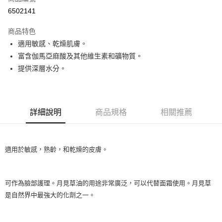
超商取貨付款
6502141
LINE Pay
商品特色
Apple Pay
適用敏感、乾燥肌膚。
富含伽馬亞麻酸及其他維生素和礦物質。
街口支付
提供深層水分。
悠遊付
Google Pay
詳細說明
商品規格
相關推薦
ATM付款
運送方式
適用於敏感，熟齡，和乾燥的皮膚。
全家取貨付款
每筆NT$80，滿NT$999(含以上)免運費
可作為臉部護理。月見草油的用途非常廣泛，可以代替面霜使用。月見草
全家純取貨 (先付款
是自然界中最強大的化劑之一。
每筆NT$80，滿NT$999(含以上)免運費
7-11取貨付款