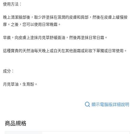
使用方法：
每筆NT$80，滿NT$999(含以上)免運費
7-11純取貨 (先付款
晚上清潔臉部後，取少許塗抹在濕潤的皮膚和肩部，然後在皮膚上緩慢按
摩。之後，您可以使用日常晚霜。
每筆NT$80，滿NT$999(含以上)免運費
宅配
早晨，向皮膚上塗抹月見草舒緩面油，然後再塗抹日常日霜。
每筆NT$100，滿NT$999(含以上)免運費
這種寶貴的天然油每天晚上或白天在其他面霜或彩妝下單獨或日常使用。
離島宅配（澎湖、金門、馬祖、小琉球）
每筆NT$250，滿NT$3,000(含以上)免運費
成分：
付款後門市自取
免運費
月見草油，生育酚。
顯示電腦版詳細說明
商品規格