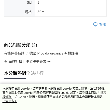
$id
2
規格
30ml
客服
商品相關分類 (2)
有機保養品牌
德國 Provida organics 有機護膚
🔥 滿額折扣｜湊金額享優惠 👀
本分類熱銷
全站排行
本網站中使用 cookie，欲查詢有關本網站使用 cookie 方式之詳情，及若您不希
熱門標籤
望在電腦上使用 cookie 時應如何變更電腦的 cookie 設定，請參閱本網站「
隱私
權條款
」之 Cookie 聲明。您繼續使用本網站即表示您同意本公司得按本網站使
用條款之 Cookie 聲明使用 cookie。
了解更多 >