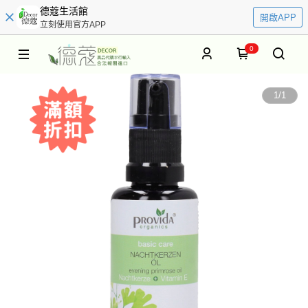
德蔻生活館
開啟APP
立刻使用官方APP
0
1
/
1