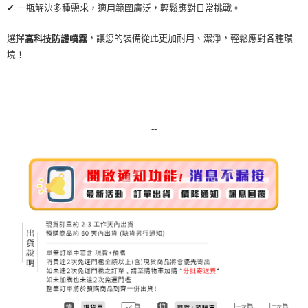
✔ 一瓶解決多種需求，適用範圍廣泛，輕鬆應對日常挑戰。
每筆NT$80，滿NT$999(含以上)免運費
7-11純取貨 (先付款
選擇
，讓您的裝備從此更加耐用、潔淨，輕鬆應對各種環
高科技防護噴霧
境！
每筆NT$80，滿NT$999(含以上)免運費
宅配
每筆NT$100，滿NT$999(含以上)免運費
離島宅配（澎湖、金門、馬祖、小琉球）
--
每筆NT$250，滿NT$3,000(含以上)免運費
付款後門市自取
免運費