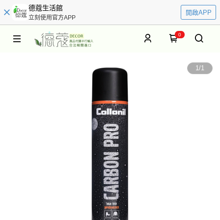
德蔻生活館
開啟APP
立刻使用官方APP
0
1
/
1