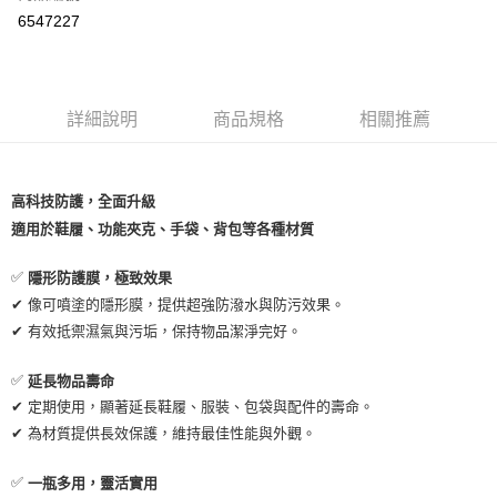
超商取貨付款
6547227
LINE Pay
Apple Pay
詳細說明
商品規格
相關推薦
街口支付
悠遊付
高科技防護，全面升級
Google Pay
適用於鞋履、功能夾克、手袋、背包等各種材質
ATM付款
✅
隱形防護膜，極致效果
✔ 像可噴塗的隱形膜，提供超強防潑水與防污效果。
運送方式
✔ 有效抵禦濕氣與污垢，保持物品潔淨完好。
全家取貨付款
每筆NT$80，滿NT$999(含以上)免運費
✅
延長物品壽命
✔ 定期使用，顯著延長鞋履、服裝、包袋與配件的壽命。
全家純取貨 (先付款
✔ 為材質提供長效保護，維持最佳性能與外觀。
每筆NT$80，滿NT$999(含以上)免運費
✅
一瓶多用，靈活實用
7-11取貨付款