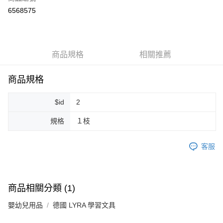
超商取貨付款
6568575
LINE Pay
Apple Pay
商品規格
相關推薦
街口支付
悠遊付
商品規格
Google Pay
$id
2
ATM付款
規格
１枝
運送方式
客服
全家取貨付款
每筆NT$80，滿NT$999(含以上)免運費
全家純取貨 (先付款
商品相關分類 (1)
每筆NT$80，滿NT$999(含以上)免運費
嬰幼兒用品
德國 LYRA 學習文具
7-11取貨付款