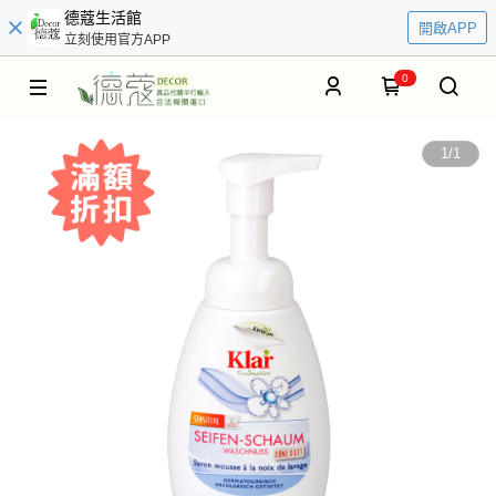
德蔻生活館
開啟APP
立刻使用官方APP
0
1
/
1