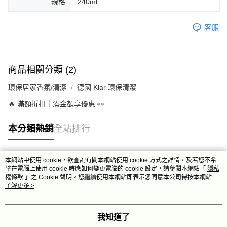
規格
240ml
客服
商品相關分類 (2)
環保居家香氛/清潔
德國 Klar 環保清潔
🔥 滿額折扣｜湊金額享優惠 👀
本分類熱銷
全站排行
本網站中使用 cookie，欲查詢有關本網站使用 cookie 方式之詳情，及若您不希
熱門標籤
望在電腦上使用 cookie 時應如何變更電腦的 cookie 設定，請參閱本網站「
隱私
權條款
」之 Cookie 聲明。您繼續使用本網站即表示您同意本公司得按本網站使
用條款之 Cookie 聲明使用 cookie。
了解更多 >
我知道了