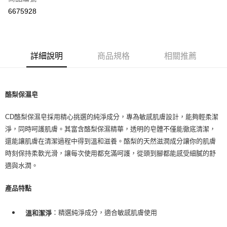
超商取貨付款
6675928
LINE Pay
Apple Pay
詳細說明
商品規格
相關推薦
街口支付
悠遊付
酪梨保濕皂
Google Pay
CD酪梨保濕皂採用精心挑選的純淨成分，專為敏感肌膚設計，能夠輕柔潔
ATM付款
淨，同時呵護肌膚。其富含酪梨保濕精華，透明的皂體不僅能徹底清潔，
還能讓肌膚在清潔過程中得到溫和滋養。酪梨的天然滋潤成分讓你的肌膚
運送方式
時刻保持柔軟光滑，讓每次使用都充滿呵護，從頭到腳都能感受細膩的舒
全家取貨付款
適與水潤。
每筆NT$80，滿NT$999(含以上)免運費
產品特點
全家純取貨 (先付款
每筆NT$80，滿NT$999(含以上)免運費
：精選純淨成分，適合敏感肌膚使用
溫和潔淨
7-11取貨付款