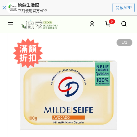
德蔻生活館
開啟APP
立刻使用官方APP
0
1
/
1