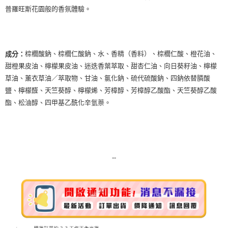
普羅旺斯花園般的香氛體驗。
每筆NT$80，滿NT$999(含以上)免運費
宅配
每筆NT$100，滿NT$999(含以上)免運費
棕櫚酸鈉、棕櫚仁酸鈉、水、香精（香料）、棕櫚仁酸、橙花油、
成分：
離島宅配（澎湖、金門、馬祖、小琉球）
甜橙果皮油、檸檬果皮油、迷迭香葉萃取、甜杏仁油、向日葵籽油、檸檬
每筆NT$250，滿NT$3,000(含以上)免運費
草油、薰衣草油／萃取物、甘油、氯化鈉、硫代硫酸鈉、四鈉依替膦酸
鹽、檸檬醛、天竺葵醇、檸檬烯、芳樟醇、芳樟醇乙酸酯、天竺葵醇乙酸
付款後門市自取
酯、松油醇、四甲基乙酰化辛氫萘。
免運費
--