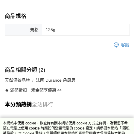
商品規格
規格
125g
客服
商品相關分類 (2)
天然保養品牌
法國 Durance 朵昂思
🔥 滿額折扣｜湊金額享優惠 👀
本分類熱銷
全站排行
本網站中使用 cookie，欲查詢有關本網站使用 cookie 方式之詳情，及若您不希
熱門標籤
望在電腦上使用 cookie 時應如何變更電腦的 cookie 設定，請參閱本網站「
隱私
權條款
」之 Cookie 聲明。您繼續使用本網站即表示您同意本公司得按本網站使