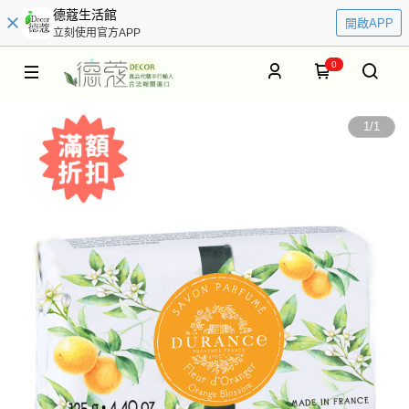
德蔻生活館
開啟APP
立刻使用官方APP
0
1
/
1