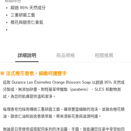
商品特色
Apple Pay
超過 95% 天然成分
三重研磨工藝
街口支付
橙花與甜杏仁香氣
悠遊付
Google Pay
ATM付款
詳細說明
商品規格
相關推薦
運送方式
🌸 法式橙花香氛，細緻呵護雙手
全家取貨付款
每筆NT$80，滿NT$999(含以上)免運費
這款 Durance Les Éternelles Orange Blossom Soap 以超過 95% 天然成
分製成，無添加矽靈、對羥基苯甲酸酯（parabens）、SLES 和動物測
全家純取貨 (先付款
試，為您的肌膚提供溫和潔淨。
每筆NT$80，滿NT$999(含以上)免運費
每塊香皂均採用傳統三重研磨工藝，確保豐富細緻的泡沫，並融合橙花精
7-11取貨付款
油、甜杏仁油和迷迭香葉萃取，帶來清新花香與滋潤呵護。
每筆NT$80，滿NT$999(含以上)免運費
無論是日常使用或搭配同系列的沐浴露、手霜，皆能讓您在家中享受如同
7-11純取貨 (先付款