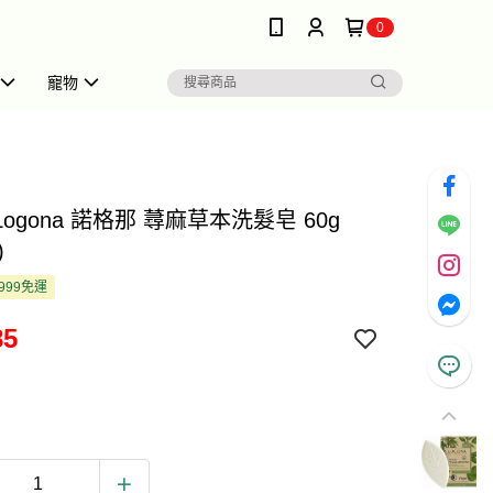
0
寵物
 Logona 諾格那 蕁麻草本洗髮皂 60g
)
999免運
85