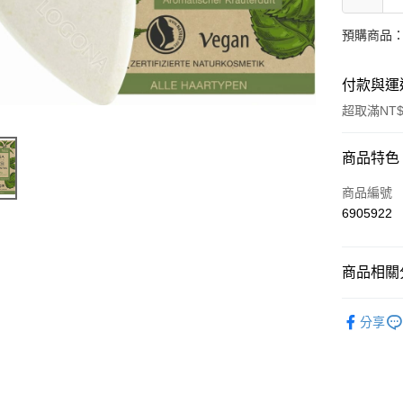
預購商品：
付款與運
超取滿NT$
付款方式
商品特色
信用卡一
商品編號
6905922
超商取貨
LINE Pay
商品相關分
Apple Pay
有機保養
分享
街口支付
🔥 滿額折
悠遊付
Google Pa