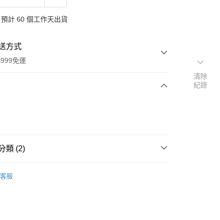
預計 60 個工作天出貨
送方式
999免運
清除
紀錄
次付款
付款
類 (2)
品牌
德國 Logona 諾格那
客服
扣｜湊金額享優惠 👀
y