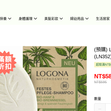
保養
身體護理
美髮彩妝
婦幼用品
生活居家
(預購)
(LN352
超取滿NT$
NT$5
NT$595
數量