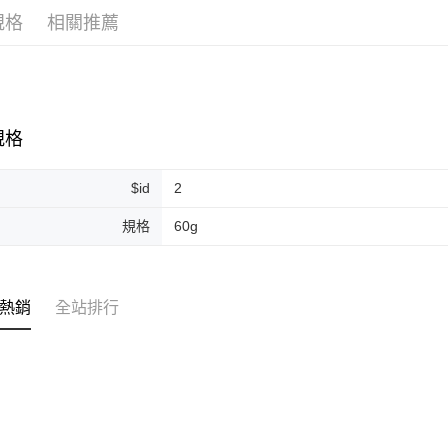
規格
相關推薦
ATM付款
運送方式
全家取貨
規格
每筆NT$8
$id
2
全家純取貨
每筆NT$8
規格
60g
7-11取貨
每筆NT$8
熱銷
全站排行
7-11純取
每筆NT$8
宅配
每筆NT$1
離島宅配