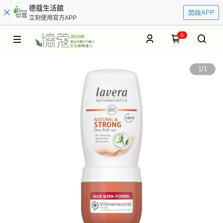
德蔻生活館
開啟APP
立刻使用官方APP
0
1
/
1