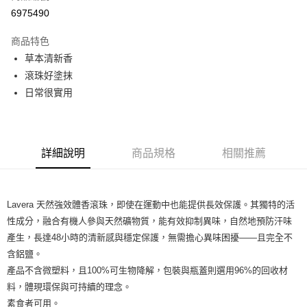
超商取貨付款
6975490
LINE Pay
商品特色
Apple Pay
草本清新香
滾珠好塗抹
街口支付
日常很實用
悠遊付
Google Pay
詳細說明
商品規格
相關推薦
ATM付款
運送方式
Lavera 天然強效體香滾珠，即使在運動中也能提供長效保護。其獨特的活
全家取貨付款
性成分，融合有機人參與天然礦物質，能有效抑制異味，自然地預防汗味
每筆NT$80，滿NT$999(含以上)免運費
產生，長達48小時的清新感與穩定保護，無需擔心異味困擾——且完全不
含鋁鹽。
全家純取貨 (先付款
產品不含微塑料，且100%可生物降解，包裝與瓶蓋則選用96%的回收材
每筆NT$80，滿NT$999(含以上)免運費
料，體現環保與可持續的理念。
7-11取貨付款
素食者可用。