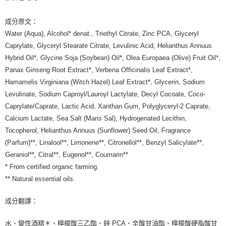
每筆NT$80，滿NT$999(含以上)免運費
成分原文：
7-11純取貨 (先付款
Water (Aqua), Alcohol* denat., Triethyl Citrate, Zinc PCA, Glyceryl
每筆NT$80，滿NT$999(含以上)免運費
Caprylate, Glyceryl Stearate Citrate, Levulinic Acid, Helianthus Annuus
Hybrid Oil*, Glycine Soja (Soybean) Oil*, Olea Europaea (Olive) Fruit Oil*,
宅配
Panax Ginseng Root Extract*, Verbena Officinalis Leaf Extract*,
每筆NT$100，滿NT$999(含以上)免運費
Hamamelis Virginiana (Witch Hazel) Leaf Extract*, Glycerin, Sodium
離島宅配（澎湖、金門、馬祖、小琉球）
Levulinate, Sodium Caproyl/Lauroyl Lactylate, Decyl Cocoate, Coco-
每筆NT$250，滿NT$3,000(含以上)免運費
Caprylate/Caprate, Lactic Acid, Xanthan Gum, Polyglyceryl-2 Caprate,
Calcium Lactate, Sea Salt (Maris Sal), Hydrogenated Lecithin,
付款後門市自取
Tocopherol, Helianthus Annuus (Sunflower) Seed Oil, Fragrance
免運費
(Parfum)**, Linalool**, Limonene**, Citronellol**, Benzyl Salicylate**,
Geraniol**, Citral**, Eugenol**, Coumarin**
* From certified organic farming.
** Natural essential oils.
成分翻譯：
水、變性酒精＊、檸檬酸三乙酯、鋅 PCA、辛酸甘油酯、檸檬酸硬脂酸甘