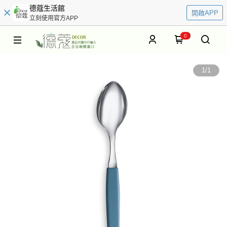
德蔻生活館
開啟APP
立刻使用官方APP
0
1
/
1