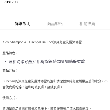
7081793
LINE Pay
Apple Pay
詳細說明
商品規格
相關推薦
街口支付
悠遊付
Kids Shampoo & Duschgel Be Cool涼爽兒童洗髮沐浴露
Google Pay
產品特色：
ATM付款
保濕
使頭髮如絲般柔軟
溫和清潔頭髮和肌膚
運送方式
商品介紹：
全家取貨付款
每筆NT$80，滿NT$999(含以上)免運費
Bübchen的涼爽兒童洗髮沐浴露能溫和清潔並保持兒童嬌嫩皮膚的水分，不
會使皮膚乾燥，溫和呵護肌膚，舒緩肌膚。
全家純取貨 (先付款
每筆NT$80，滿NT$999(含以上)免運費
使用方式：
7-11取貨付款
將適量商品塗抹在頭髮和肌膚上，輕柔按摩後用清水清洗乾淨。