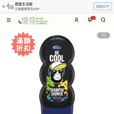
德蔻生活館
開啟APP
立刻使用官方APP
0
1
/
1