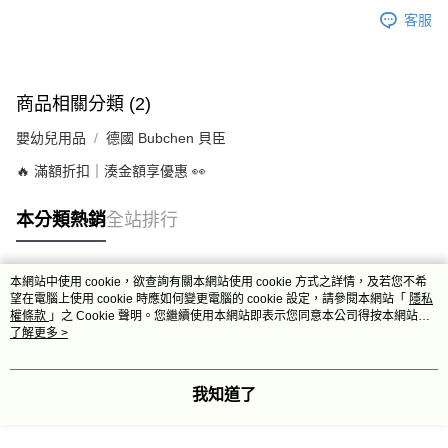
客服
商品相關分類 (2)
嬰幼兒用品
德國 Bubchen 貝臣
🔥 滿額折扣｜湊金額享優惠 👀
本分類熱銷
全站排行
本網站中使用 cookie，欲查詢有關本網站使用 cookie 方式之詳情，及若您不希
熱門標籤
望在電腦上使用 cookie 時應如何變更電腦的 cookie 設定，請參閱本網站「
隱私
權條款
」之 Cookie 聲明。您繼續使用本網站即表示您同意本公司得按本網站使
用條款之 Cookie 聲明使用 cookie。
了解更多 >
我知道了