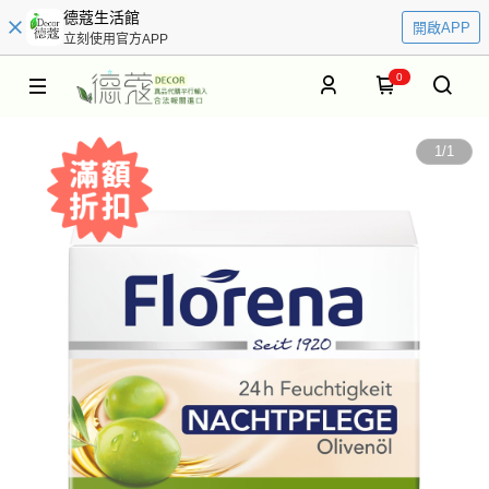
德蔻生活館
開啟APP
立刻使用官方APP
0
1
/
1