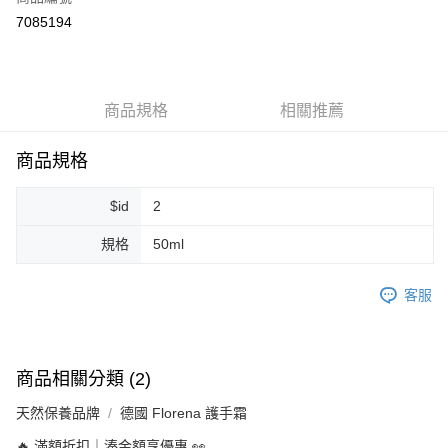
超商取貨付款
7085194
LINE Pay
Apple Pay
商品規格
相關推薦
街口支付
悠遊付
商品規格
Google Pay
$id
2
ATM付款
規格
50ml
運送方式
客服
全家取貨付款
每筆NT$80，滿NT$999(含以上)免運費
全家純取貨 (先付款
商品相關分類 (2)
每筆NT$80，滿NT$999(含以上)免運費
天然保養品牌
德國 Florena 護手霜
7-11取貨付款
🔥 滿額折扣｜湊金額享優惠 👀