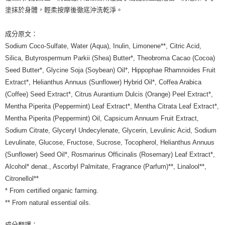
塗抹於身體，輕柔按摩後徹底沖洗乾淨。
每筆NT$80，滿NT$999(含以上)免運費
7-11純取貨 (先付款
成分原文：
每筆NT$80，滿NT$999(含以上)免運費
Sodium Coco-Sulfate, Water (Aqua), Inulin, Limonene**, Citric Acid,
Silica, Butyrospermum Parkii (Shea) Butter*, Theobroma Cacao (Cocoa)
宅配
Seed Butter*, Glycine Soja (Soybean) Oil*, Hippophae Rhamnoides Fruit
每筆NT$100，滿NT$999(含以上)免運費
Extract*, Helianthus Annuus (Sunflower) Hybrid Oil*, Coffea Arabica
離島宅配（澎湖、金門、馬祖、小琉球）
(Coffee) Seed Extract*, Citrus Aurantium Dulcis (Orange) Peel Extract*,
Mentha Piperita (Peppermint) Leaf Extract*, Mentha Citrata Leaf Extract*,
每筆NT$250，滿NT$3,000(含以上)免運費
Mentha Piperita (Peppermint) Oil, Capsicum Annuum Fruit Extract,
付款後門市自取
Sodium Citrate, Glyceryl Undecylenate, Glycerin, Levulinic Acid, Sodium
免運費
Levulinate, Glucose, Fructose, Sucrose, Tocopherol, Helianthus Annuus
(Sunflower) Seed Oil*, Rosmarinus Officinalis (Rosemary) Leaf Extract*,
Alcohol* denat., Ascorbyl Palmitate, Fragrance (Parfum)**, Linalool**,
Citronellol**
* From certified organic farming.
** From natural essential oils.
成分翻譯：