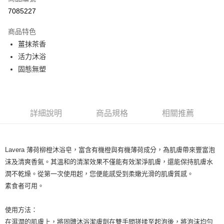
超商取貨付款
7085227
LINE Pay
商品特色
Apple Pay
薑抹茶香
活力沐浴
街口支付
固態無塑
悠遊付
Google Pay
詳細說明
商品規格
相關推薦
ATM付款
運送方式
Lavera 薄荷柳橙沐浴皂，富含有機橙與有機薄荷成分，為肌膚帶來豐富泡
全家取貨付款
沫及清爽香氣。其溫和的清潔效果不僅能有效潔淨肌膚，還能保持肌膚水
每筆NT$80，滿NT$999(含以上)免運費
潤不乾燥。從第一次使用起，您便能感受到柔嫩光滑的肌膚質感。
素食者可用。
全家純取貨 (先付款
每筆NT$80，滿NT$999(含以上)免運費
使用方法：
7-11取貨付款
在濕潤的肌膚上，將固體沐浴潔膚劑在雙手間搓揉至起泡後，將泡沫均勻