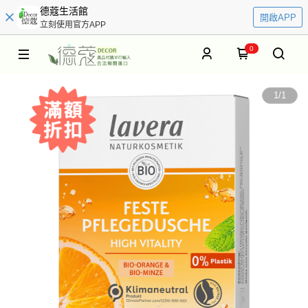
德蔻生活館
開啟APP
立刻使用官方APP
0
1
/
1