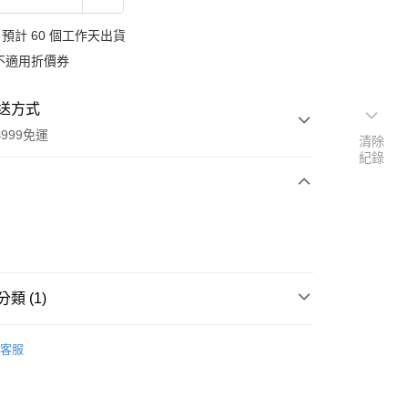
預計 60 個工作天出貨
不適用折價券
送方式
999免運
清除
紀錄
次付款
付款
類 (1)
 連鎖生活美妝店
Alverde 保養/清潔
客服