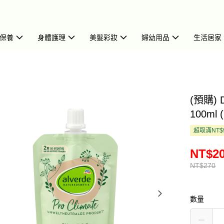
保養
身體護理
美髮彩妝
婦幼用品
生活居家
(預購)
100ml 
超取滿NT$
NT$2
NT$270
數量