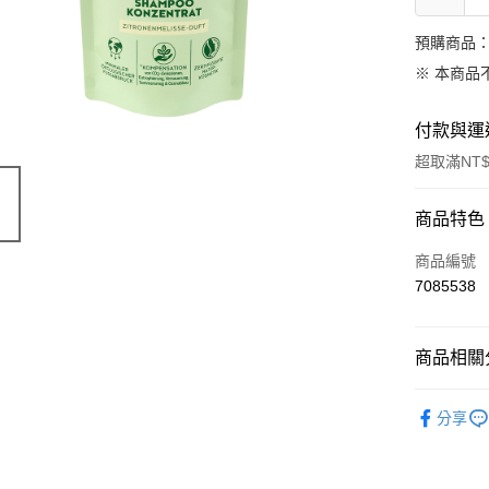
預購商品：
※ 本商品
付款與運
超取滿NT$
付款方式
商品特色
信用卡一
商品編號
7085538
超商取貨
LINE Pay
商品相關分
Apple Pay
德國 DM
分享
街口支付
悠遊付