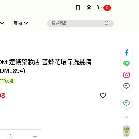
0
寵物
 DM 連鎖藥妝店 蜜蜂花環保洗髮精
(DM1894)
999免運
03