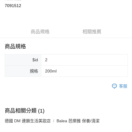
超商取貨付款
7091512
LINE Pay
Apple Pay
商品規格
相關推薦
街口支付
悠遊付
商品規格
Google Pay
$id
2
ATM付款
規格
200ml
運送方式
客服
全家取貨付款
每筆NT$80，滿NT$999(含以上)免運費
全家純取貨 (先付款
商品相關分類 (1)
每筆NT$80，滿NT$999(含以上)免運費
德國 DM 連鎖生活美妝店
Balea 芭樂雅 保養/清潔
7-11取貨付款