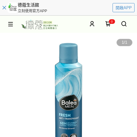
德蔻生活館
開啟APP
立刻使用官方APP
0
1
/
1