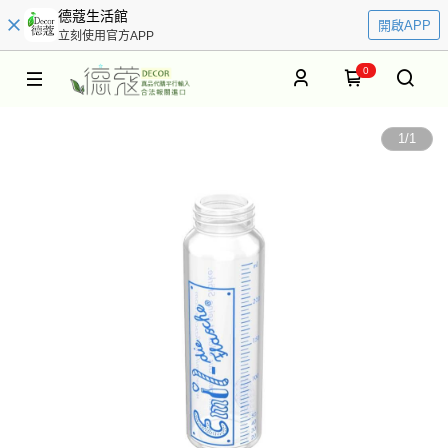
德蔻生活館
開啟APP
立刻使用官方APP
0
1
/
1