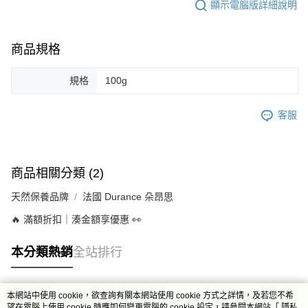
顯示電腦版詳細說明
商品規格
規格
100g
客服
商品相關分類 (2)
天然保養品牌
法國 Durance 朵昂思
🔥 滿額折扣｜湊金額享優惠 👀
本分類熱銷
全站排行
本網站中使用 cookie，欲查詢有關本網站使用 cookie 方式之詳情，及若您不希
熱門標籤
望在電腦上使用 cookie 時應如何變更電腦的 cookie 設定，請參閱本網站「
隱私