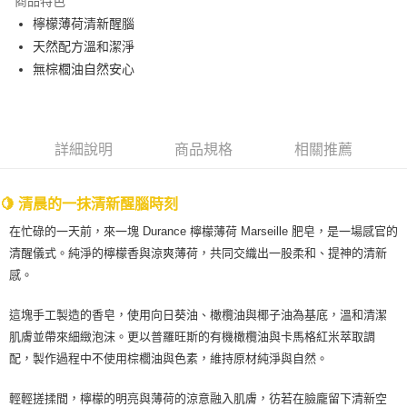
商品特色
Apple Pay
檸檬薄荷清新醒腦
天然配方溫和潔淨
街口支付
無棕櫚油自然安心
悠遊付
Google Pay
詳細說明
商品規格
相關推薦
ATM付款
運送方式
🍋 清晨的一抹清新醒腦時刻
全家取貨付款
在忙碌的一天前，來一塊 Durance 檸檬薄荷 Marseille 肥皂，是一場感官的
每筆NT$80，滿NT$999(含以上)免運費
清醒儀式。純淨的檸檬香與涼爽薄荷，共同交織出一股柔和、提神的清新
感。
全家純取貨 (先付款
每筆NT$80，滿NT$999(含以上)免運費
這塊手工製造的香皂，使用向日葵油、橄欖油與椰子油為基底，溫和清潔
肌膚並帶來細緻泡沫。更以普羅旺斯的有機橄欖油與卡馬格紅米萃取調
7-11取貨付款
配，製作過程中不使用棕櫚油與色素，維持原材純淨與自然。
每筆NT$80，滿NT$999(含以上)免運費
輕輕搓揉間，檸檬的明亮與薄荷的涼意融入肌膚，彷若在臉龐留下清新空
7-11純取貨 (先付款