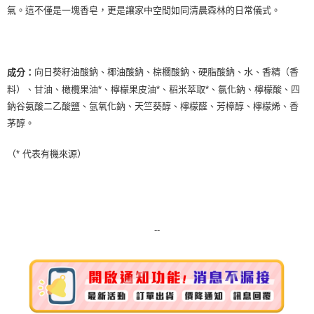
氣。這不僅是一塊香皂，更是讓家中空間如同清晨森林的日常儀式。
每筆NT$80，滿NT$999(含以上)免運費
宅配
每筆NT$100，滿NT$999(含以上)免運費
向日葵籽油酸鈉、椰油酸鈉、棕櫚酸鈉、硬脂酸鈉、水、香精（香
成分：
離島宅配（澎湖、金門、馬祖、小琉球）
料）、甘油、橄欖果油*、檸檬果皮油*、稻米萃取*、氯化鈉、檸檬酸、四
每筆NT$250，滿NT$3,000(含以上)免運費
鈉谷氨酸二乙酸鹽、氫氧化鈉、天竺葵醇、檸檬醛、芳樟醇、檸檬烯、香
茅醇。
付款後門市自取
免運費
（* 代表有機來源）
--