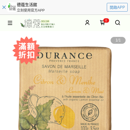
德蔻生活館
開啟APP
立刻使用官方APP
0
1
/
1