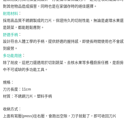
每筆NT$80，滿NT$999(含以上)免運費
對其他物品造成損害，同時也是在家儲存時的絕佳選擇。
：
耐用材料
7-11純取貨 (先付款
採用高品質不銹鋼製成的刀片，保證持久的切削性能，無論是處理水果還
每筆NT$80，滿NT$999(含以上)免運費
是蔬菜，都能輕鬆應對。
宅配
：
舒適手柄
設計符合人體工學的手柄，提供舒適的握持感，即使長時間使用也不會感
每筆NT$100，滿NT$999(含以上)免運費
到疲勞。
離島宅配（澎湖、金門、馬祖、小琉球）
：
多功能用途
每筆NT$250，滿NT$3,000(含以上)免運費
除了削皮，這把刀還適用於切割蔬菜、去核水果等多種廚房任務，是廚房
中不可或缺的多功能工具。
付款後門市自取
免運費
規格：
刀刃長度：11cm
材質：不銹鋼刀片，塑料手柄
收納方式：
上面有寫壓(press)往右壓，會跑出空隙，刀子就鬆了，即可收回刀片