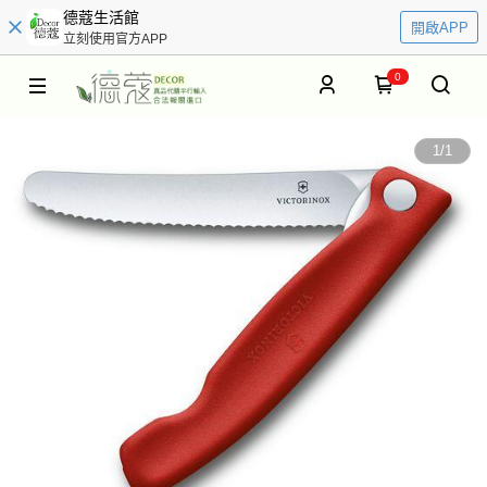
德蔻生活館
開啟APP
立刻使用官方APP
0
1
/
1