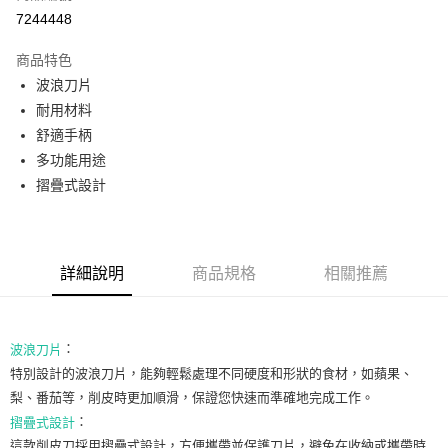
超商取貨付款
7244448
LINE Pay
商品特色
Apple Pay
波浪刀片
耐用材料
街口支付
舒適手柄
悠遊付
多功能用途
摺疊式設計
Google Pay
ATM付款
詳細說明
商品規格
相關推薦
運送方式
全家取貨付款
每筆NT$80，滿NT$999(含以上)免運費
：
波浪刀片
特別設計的波浪刀片，能夠輕鬆處理不同硬度和形狀的食材，如蘋果、
全家純取貨 (先付款
梨、番茄等，削皮時更加順滑，保證您快速而準確地完成工作。
每筆NT$80，滿NT$999(含以上)免運費
：
摺疊式設計
7-11取貨付款
這款削皮刀採用摺疊式設計，方便攜帶並保護刀片，避免在收納或攜帶時