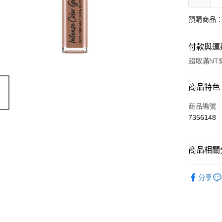
預購商品：
付款與運
超取滿NT$
付款方式
商品特色
信用卡一
商品編號
7356148
超商取貨
LINE Pay
商品相關分
Apple Pay
有機保養
分享
街口支付
🔥 滿額折
悠遊付
Google Pa