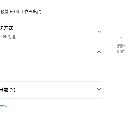
預計 60 個工作天出貨
送方式
999免運
清除
紀錄
次付款
付款
類 (2)
品牌
德國 Sante 沙達
客服
扣｜湊金額享優惠 👀
y