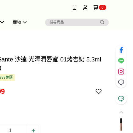
0
寵物
Sante 沙達 光澤潤唇蜜-01烤杏奶 5.3ml
)
999免運
99