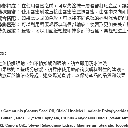
在使用唇蜜之前，可以先塗抹一層唇部打底產品，讓
唇部打底：
每筆NT$2
使用唇蜜刷或直接由唇蜜管塗抹唇蜜，由唇中央向兩
塗抹唇蜜：
付款後門
如果需要調節色彩，可以將不同色號的唇蜜混合搭配
混合搭配：
可以利用唇蜜輕輕填滿唇部輪廓，使唇形更加完美立
修飾唇形：
免運費
最後，可以用面紙輕輕印掉多餘的唇蜜，再輕輕塗上
持久定妝：
事項：
避免接觸眼睛，如不慎接觸到眼睛，請立即用清水沖洗。
如果您對某些成分敏感，請暫停使用並諮詢皮膚科醫生的建議。
請放置於陰涼乾燥處，避免陽光直射，以保持產品的品質和效果
：
s Communis (Castor) Seed Oil, Oleic/ Linoleic/ Linolenic Polyglyceride
 Butter1, Mica, Glyceryl Caprylate, Prunus Amygdalus Dulcis (Sweet Alm
t1, Canola Oil1, Stevia Rebaudiana Extract, Magnesium Stearate, Tocoph