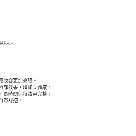
付款
亮迷人。
0，滿NT$999(含以上)免運費
 (先付款
0，滿NT$999(含以上)免運費
付款
讓妝容更加亮眼。
0，滿NT$999(含以上)免運費
唇部效果，增加立體感。
，長時間保持妝容完整。
貨 (先付款
自然舒適。
0，滿NT$999(含以上)免運費
00，滿NT$999(含以上)免運費
（澎湖、金門、馬祖、小琉球）