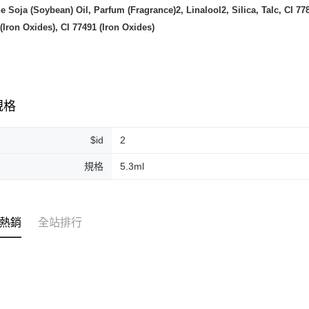
e Soja (Soybean) Oil, Parfum (Fragrance)2, Linalool2, Silica, Talc, CI 77
(Iron Oxides), CI 77491 (Iron Oxides)
規格
$id
2
規格
5.3ml
熱銷
全站排行