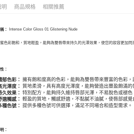
說明
商品規格
相關推薦
ATM付款
運送方式
Intense Color Gloss 01 Glistening Nude
名稱：
全家取貨
唇蜜色彩飽和，質地輕盈，能夠為雙唇帶來持久的光澤效果，使您的妝容更加閃
每筆NT$8
全家純取貨
每筆NT$8
特性：
7-11取貨
擁有飽和度高的色彩，能夠為雙唇帶來豐富的色彩，
濃郁色彩：
每筆NT$8
質地柔滑，具有高度光澤度，能夠營造出豐盈飽滿的
高光澤度：
特別配方，能夠持久維持唇部光澤，不易脫色或褪色
持久效果：
7-11純取
輕盈的質地，觸感舒適，不黏膩不油膩，使唇部感覺
舒適觸感：
每筆NT$8
提供多種色號可供選擇，滿足不同場合和造型需求。
多種色號：
宅配
每筆NT$1
說明：
離島宅配