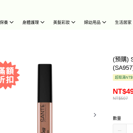
保養
身體護理
美髮彩妝
婦幼用品
生活居家
(預購) 
(SA957
超取滿NT$
NT$4
NT$507
數量