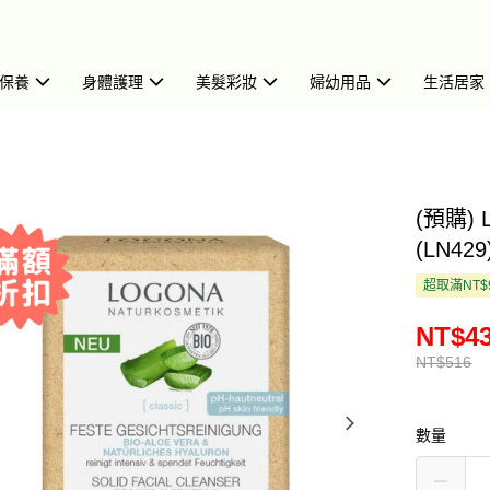
保養
身體護理
美髮彩妝
婦幼用品
生活居家
(預購)
(LN429
超取滿NT$
NT$4
NT$516
數量