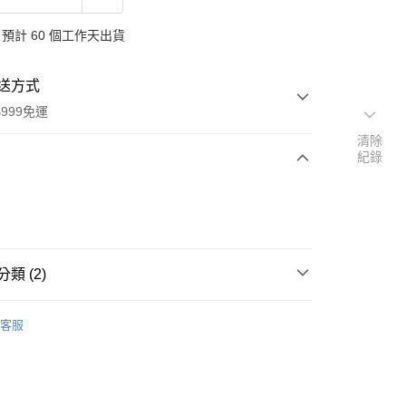
預計 60 個工作天出貨
送方式
999免運
清除
紀錄
次付款
付款
類 (2)
品牌
德國 Logona 諾格那
客服
扣｜湊金額享優惠 👀
y