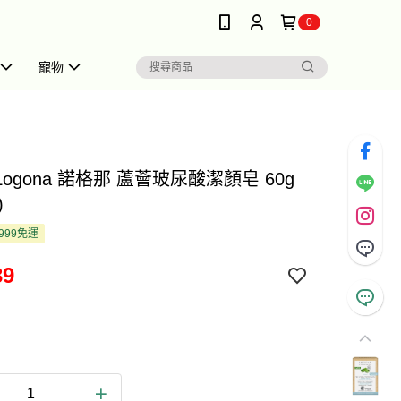
0
寵物
 Logona 諾格那 蘆薈玻尿酸潔顏皂 60g
)
999免運
39