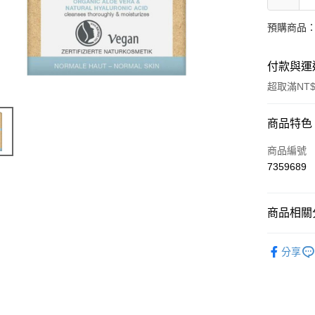
預購商品：
付款與運
超取滿NT$
付款方式
商品特色
信用卡一
商品編號
7359689
超商取貨
LINE Pay
商品相關分
Apple Pay
有機保養
分享
街口支付
🔥 滿額折
悠遊付
Google Pa