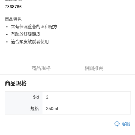
超商取貨付款
7368766
LINE Pay
商品特色
Apple Pay
含有保濕蘆薈的溫和配方
有助於舒緩頭皮
街口支付
適合頭皮敏感者使用
悠遊付
Google Pay
商品規格
相關推薦
ATM付款
商品規格
運送方式
全家取貨付款
$id
2
每筆NT$80，滿NT$999(含以上)免運費
規格
250ml
全家純取貨 (先付款
每筆NT$80，滿NT$999(含以上)免運費
客服
7-11取貨付款