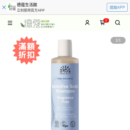
德蔻生活館
開啟APP
立刻使用官方APP
0
1
/
1