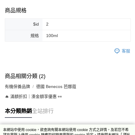
商品規格
$id
2
規格
100ml
客服
商品相關分類 (2)
有機保養品牌
德國 Benecos 芭娜蔻
🔥 滿額折扣｜湊金額享優惠 👀
本分類熱銷
全站排行
本網站中使用 cookie，欲查詢有關本網站使用 cookie 方式之詳情，及若您不希
熱門標籤