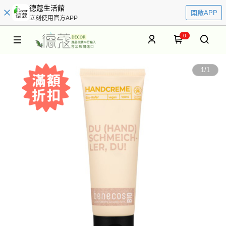
德蔻生活館
開啟APP
立刻使用官方APP
0
1
/
1