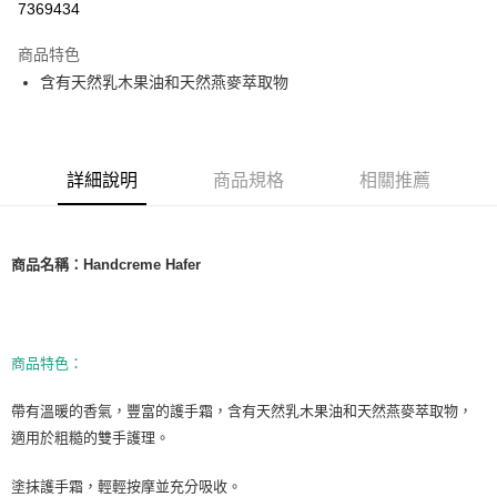
7369434
LINE Pay
商品特色
Apple Pay
含有天然乳木果油和天然燕麥萃取物
街口支付
悠遊付
詳細說明
商品規格
相關推薦
Google Pay
ATM付款
商品名稱：Handcreme Hafer
運送方式
全家取貨付款
每筆NT$80，滿NT$999(含以上)免運費
商品特色：
全家純取貨 (先付款
帶有溫暖的香氣，豐富的護手霜，含有天然乳木果油和天然燕麥萃取物，
每筆NT$80，滿NT$999(含以上)免運費
適用於粗糙的雙手護理。
7-11取貨付款
塗抹護手霜，輕輕按摩並充分吸收。