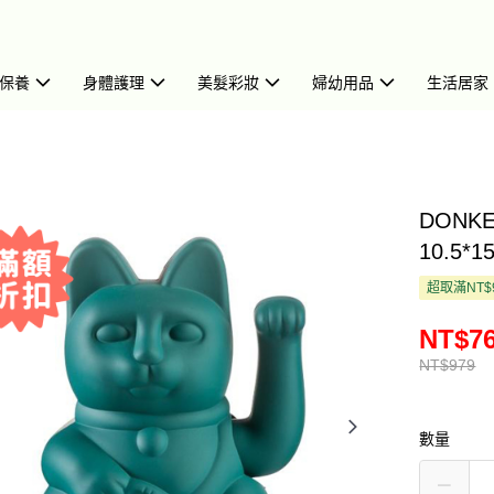
保養
身體護理
美髮彩妝
婦幼用品
生活居家
DONK
10.5*1
超取滿NT$
NT$7
NT$979
數量