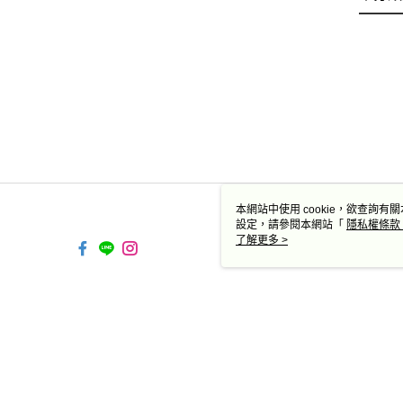
本網站中使用 cookie，欲查詢有關
設定，請參閱本網站「
隱私權條款
使用 cookie。
了解更多 >
TW-MWG1-67-215 Web2.0
© 2026 by 德蔻天然有機產品有限公司