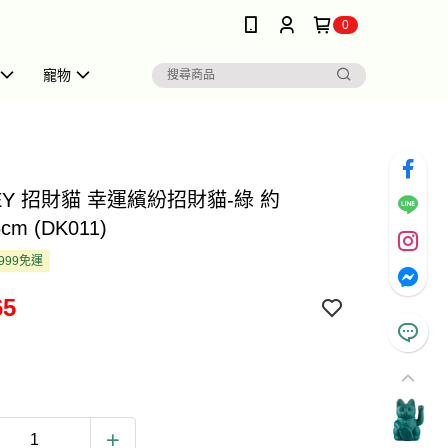
0
寵物
EY 招財貓 幸運繽紛招財貓-綠 約
5cm (DK011)
999免運
65