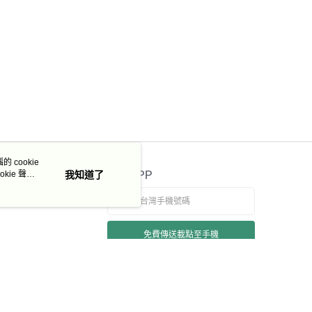
 cookie
kie 聲明
我知道了
官方APP
免費傳送載點至手機
若接到可疑電話，請洽詢165反詐騙專線
本站最佳瀏覽環境請使用 Google Chrome、Firefox 或 Edge 以上版本