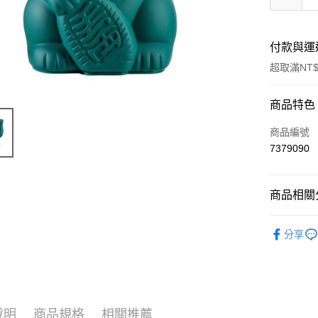
付款與運
超取滿NT$
付款方式
商品特色
信用卡一
商品編號
7379090
超商取貨
LINE Pay
商品相關分
Apple Pay
日常生活
分享
街口支付
🔥 滿額折
悠遊付
Google Pa
說明
商品規格
相關推薦
ATM付款