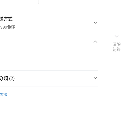
送方式
999免運
清除
紀錄
次付款
付款
類 (2)
用品
德國 Donkey 招財貓
客服
扣｜湊金額享優惠 👀
y