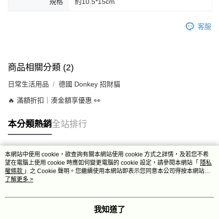
規格
約10.5*15cm
客服
商品相關分類 (2)
日常生活用品
德國 Donkey 招財貓
🔥 滿額折扣｜湊金額享優惠 👀
本分類熱銷
全站排行
本網站中使用 cookie，欲查詢有關本網站使用 cookie 方式之詳情，及若您不希
熱門標籤
望在電腦上使用 cookie 時應如何變更電腦的 cookie 設定，請參閱本網站「
隱私
權條款
」之 Cookie 聲明。您繼續使用本網站即表示您同意本公司得按本網站使
用條款之 Cookie 聲明使用 cookie。
了解更多 >
我知道了