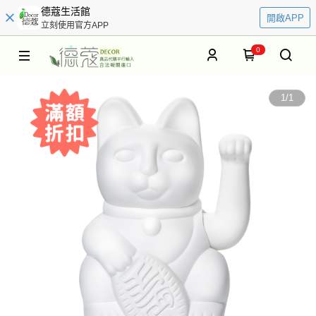
德蔻生活館
開啟APP
立刻使用官方APP
0
1
/
1