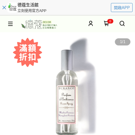
德蔻生活館
開啟APP
立刻使用官方APP
0
1
/
1