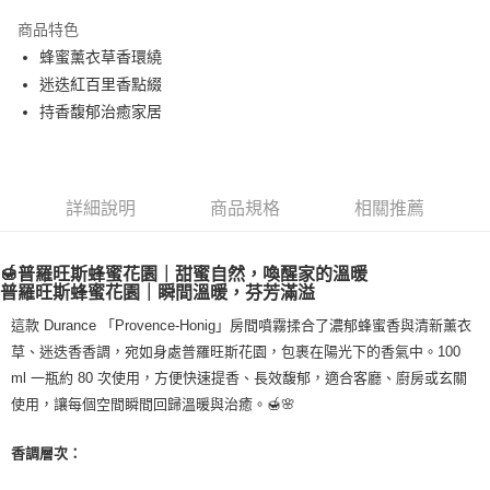
LINE Pay
商品特色
Apple Pay
蜂蜜薰衣草香環繞
迷迭紅百里香點綴
街口支付
持香馥郁治癒家居
悠遊付
Google Pay
詳細說明
商品規格
相關推薦
ATM付款
運送方式
🍯
普羅旺斯蜂蜜花園｜甜蜜自然，喚醒家的溫暖
普羅旺斯蜂蜜花園｜瞬間溫暖，芬芳滿溢
全家取貨付款
這款 Durance 「Provence-Honig」房間噴霧揉合了濃郁蜂蜜香與清新薰衣
每筆NT$80，滿NT$999(含以上)免運費
草、迷迭香香調，宛如身處普羅旺斯花園，包裹在陽光下的香氣中。100
全家純取貨 (先付款
ml 一瓶約 80 次使用，方便快速提香、長效馥郁，適合客廳、廚房或玄關
每筆NT$80，滿NT$999(含以上)免運費
使用，讓每個空間瞬間回歸溫暖與治癒。🍯🌸
7-11取貨付款
香調層次：
每筆NT$80，滿NT$999(含以上)免運費