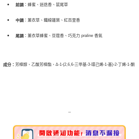
：蜂蜜、迷迭香、鼠尾草
前調
7-11純取貨 (先付款
每筆NT$80，滿NT$999(含以上)免運費
：薰衣草、鐵線蓮葉、紅百里香
中調
宅配
每筆NT$100，滿NT$999(含以上)免運費
：薰衣草蜂蜜、豆蔻香、巧克力 praline 香氣
尾調
離島宅配（澎湖、金門、馬祖、小琉球）
每筆NT$250，滿NT$3,000(含以上)免運費
芳樟醇、乙酸芳樟酯、Δ-1-(2,6,6-三甲基-3-環己烯-1-基)-2-丁烯-1-酮
成分：
付款後門市自取
免運費
--