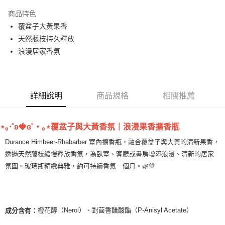
LINE Pay
商品特色
Apple Pay
覆盆子大黃果香
天然藤枝持久釋放
街口支付
浪漫居家香氛
悠遊付
Google Pay
詳細說明
商品規格
相關推薦
ATM付款
運送方式
⋆｡‧˚ʚ🍓ɞ˚‧｡⋆覆盆子與大黃香氛｜浪漫果香擴香瓶
全家取貨付款
Durance Himbeer-Rhabarber 室內擴香瓶，融合覆盆子與大黃的清新果香，
每筆NT$80，滿NT$999(含以上)免運費
透過天然藤枝緩慢釋放香氣，為臥室、客廳或書房增添浪漫、清新的居家
氛圍。玻璃瓶精緻典雅，約可持續香氣一個月。🌿💛
全家純取貨 (先付款
每筆NT$80，滿NT$999(含以上)免運費
7-11取貨付款
橙花醇（Nerol）、對茴香醋酸酯（P-Anisyl Acetate）
成分含有：
每筆NT$80，滿NT$999(含以上)免運費