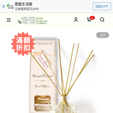
德蔻生活館
開啟APP
立刻使用官方APP
0
1
/
1