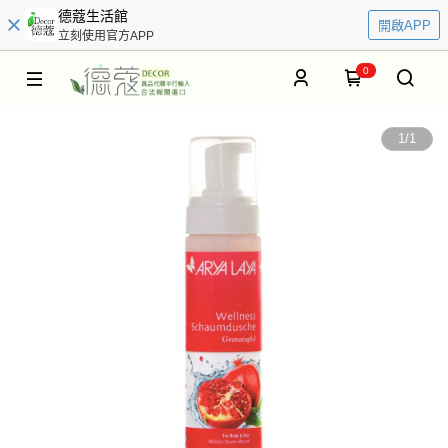
德蔻生活館
開啟APP
立刻使用官方APP
0
1
/
1