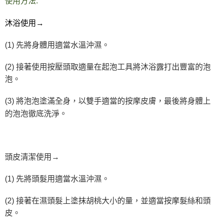
使用方法:
7-11純取貨 (先付款
沐浴使用→
每筆NT$80，滿NT$999(含以上)免運費
宅配
(1)
先將身體用適當水溫沖濕。
每筆NT$100，滿NT$999(含以上)免運費
(2)
接著使用按壓頭取適量在起泡工具將沐浴露打出豐富的泡
離島宅配（澎湖、金門、馬祖、小琉球）
泡。
每筆NT$250，滿NT$3,000(含以上)免運費
(3)
將泡泡塗滿全身，以雙手適當的按摩皮膚，最後將身體上
付款後門市自取
的泡泡徹底洗淨。
免運費
頭皮清潔使用→
(1)
先將頭髮用適當水溫沖濕。
(2)
接著在濕頭髮上塗抹胡桃大小的量，並適當按摩髮絲和頭
皮。