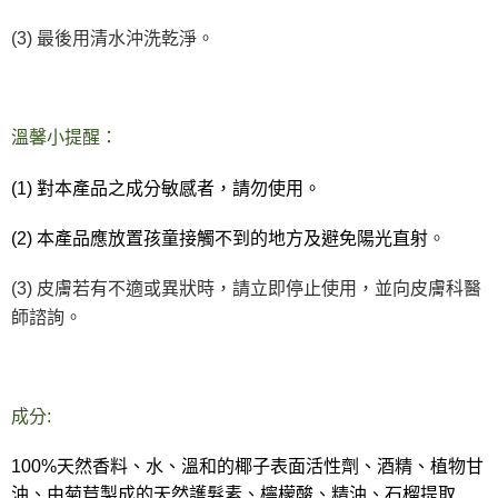
(3)
最後用清水沖洗乾淨。
溫馨小提醒：
(1)
對本產品之成分敏感者，請勿使用。
。
(2)
本產品應放置孩童接觸不到的地方及避免陽光直射
(3)
皮膚若有不適或異狀時，請立即停止使用，並向皮膚科醫
師諮詢。
成分:
100%
天然香料、水、溫和的椰子表面活性劑、酒精、植物甘
油、由菊苣製成的天然護髮素、檸檬酸、精油、石榴提取