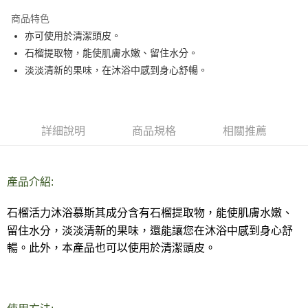
LINE Pay
商品特色
Apple Pay
亦可使用於清潔頭皮。
石榴提取物，能使肌膚水嫩、留住水分。
街口支付
淡淡清新的果味，在沐浴中感到身心舒暢。
悠遊付
Google Pay
詳細說明
商品規格
相關推薦
ATM付款
運送方式
產品介紹:
全家取貨付款
每筆NT$80，滿NT$999(含以上)免運費
石榴活力沐浴慕斯其成分含有石榴提取物，能使肌膚水嫩、
留住水分，淡淡清新的果味，還能讓您在沐浴中感到身心舒
全家純取貨 (先付款
暢。此外，本產品也可以使用於清潔頭皮。
每筆NT$80，滿NT$999(含以上)免運費
7-11取貨付款
每筆NT$80，滿NT$999(含以上)免運費