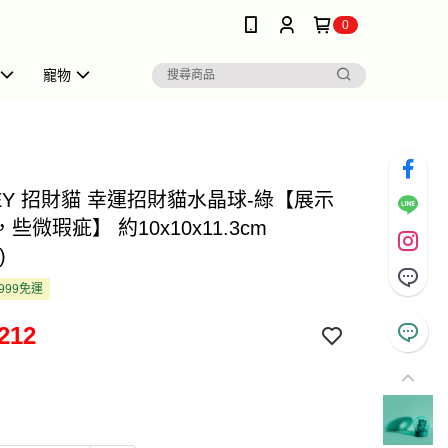
0
寵物
EY 招財貓 幸運招財貓水晶球-綠【展示
些微瑕疵】 約10x10x11.3cm
)
999免運
212