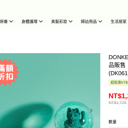
保養
身體護理
美髮彩妝
婦幼用品
生活居家
DONK
品販售，
(DK061
超取滿NT$
NT$1,
NT$1,725
數量