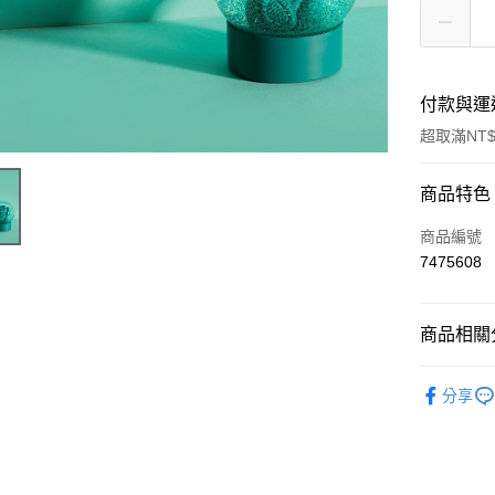
付款與運
超取滿NT$
付款方式
商品特色
信用卡一
商品編號
7475608
超商取貨
LINE Pay
商品相關分
Apple Pay
日常生活
分享
街口支付
🔥 滿額折
悠遊付
Google Pa