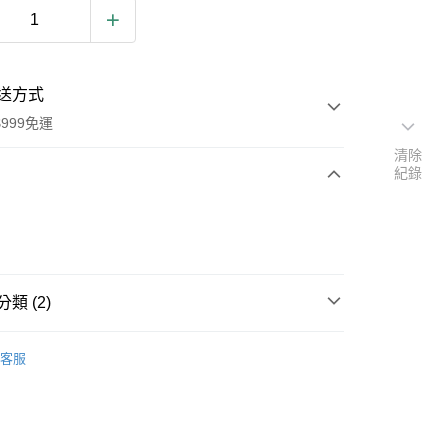
送方式
999免運
清除
紀錄
次付款
付款
類 (2)
用品
德國 Donkey 招財貓
客服
扣｜湊金額享優惠 👀
y