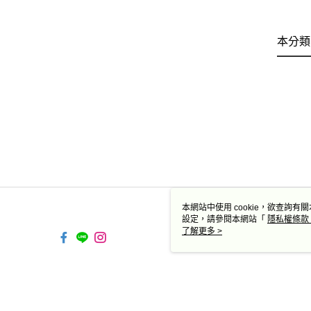
本分類
本網站中使用 cookie，欲查詢有關
設定，請參閱本網站「
隱私權條款
使用 cookie。
了解更多 >