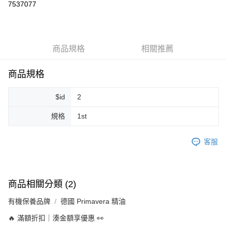
7537077
LINE Pay
Apple Pay
商品規格
相關推薦
街口支付
悠遊付
商品規格
Google Pay
$id
2
ATM付款
規格
1st
運送方式
客服
全家取貨付款
每筆NT$80，滿NT$999(含以上)免運費
全家純取貨 (先付款
商品相關分類 (2)
每筆NT$80，滿NT$999(含以上)免運費
有機保養品牌
德國 Primavera 精油
7-11取貨付款
🔥 滿額折扣｜湊金額享優惠 👀