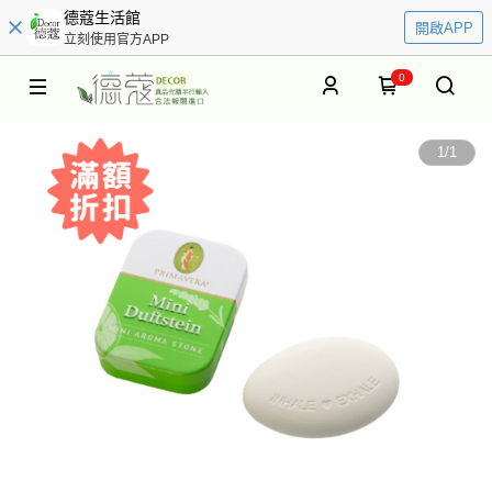
德蔻生活館
開啟APP
立刻使用官方APP
0
1
/
1